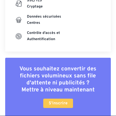
SSL/TLS
Cryptage
Données sécurisées
Centres
Contrôle d'accès et
Authentification
Vous souhaitez convertir des
fichiers volumineux sans file
d'attente ni publicités ?
Mettre à niveau maintenant
S'inscrire