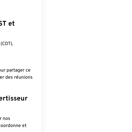
ST et
(CDT).
pour partager ce
ier des réunions
ertisseur
r nos
 coordonne et