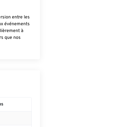
ersion entre les
aux événements
lièrement à
ûrs que nos
ps