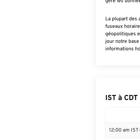
gère les donnée
La plupart des 
fuseaux horair
géopolitiques 
jour notre base
informations ho
IST à CDT
12:00 am IST 