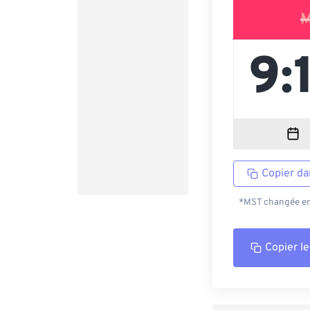
M
Copier da
*MST changée en 
Copier le