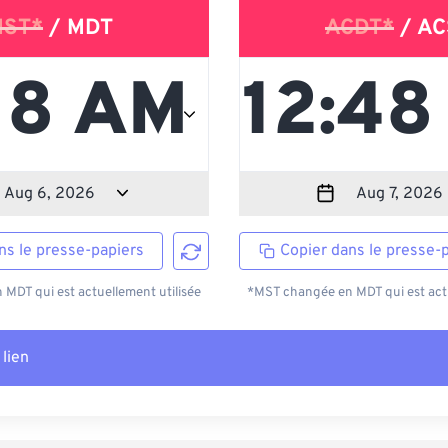
ST*
/ MDT
ACDT*
/ AC
ns le presse-papiers
Copier dans le presse-
MDT qui est actuellement utilisée
*MST changée en MDT qui est actu
 lien