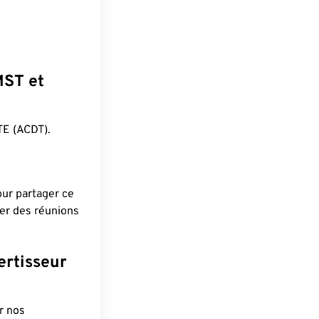
MST et
E (ACDT).
pour partager ce
ier des réunions
ertisseur
r nos