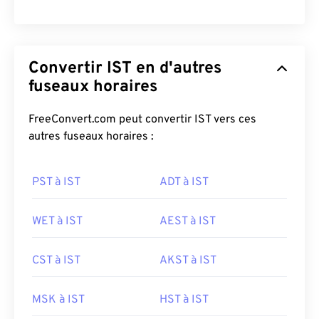
Convertir IST en d'autres
fuseaux horaires
FreeConvert.com peut convertir IST vers ces
autres fuseaux horaires :
PST à IST
ADT à IST
WET à IST
AEST à IST
CST à IST
AKST à IST
MSK à IST
HST à IST