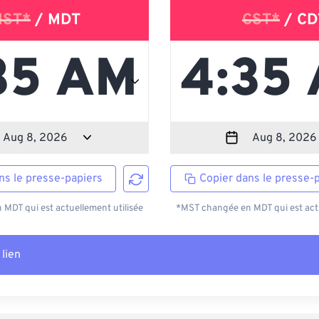
ST*
/ MDT
CST*
/ CD
ns le presse-papiers
Copier dans le presse-
MDT qui est actuellement utilisée
*MST changée en MDT qui est actu
 lien