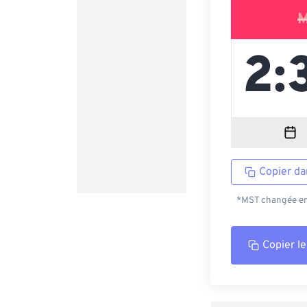
M
Copier da
*MST changée en 
Copier le