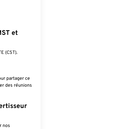
MST et
E (CST).
pour partager ce
ier des réunions
ertisseur
r nos