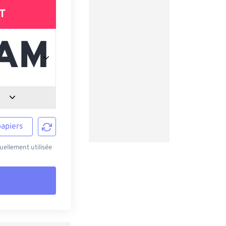
T
papiers
ellement utilisée