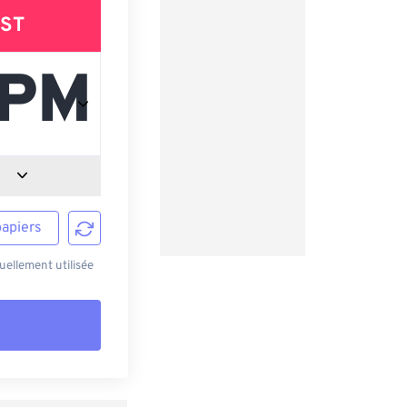
ST
papiers
ellement utilisée