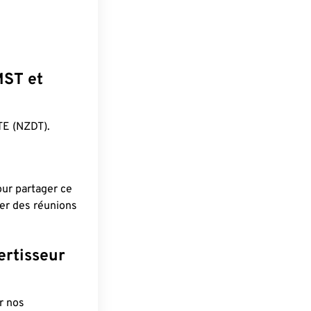
MST et
E (NZDT).
pour partager ce
ier des réunions
ertisseur
r nos