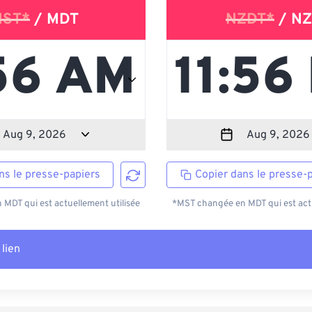
ST*
/ MDT
NZDT*
/ NZ
ns le presse-papiers
Copier dans le presse-
MDT qui est actuellement utilisée
*MST changée en MDT qui est actu
 lien