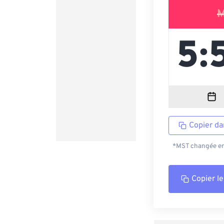
M
Copier da
*MST changée en 
Copier le