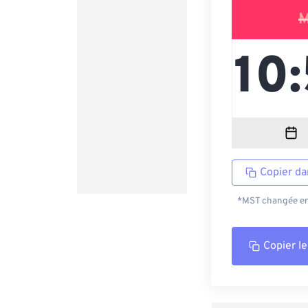
M
Copier da
*MST changée en 
Copier le