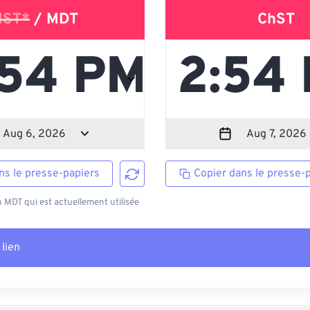
ST*
/ MDT
ChST
ns le presse-papiers
Copier dans le presse-
MDT qui est actuellement utilisée
 lien