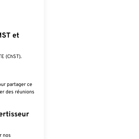
MST et
E (ChST).
pour partager ce
ier des réunions
ertisseur
r nos