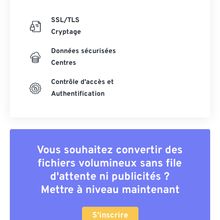
SSL/TLS
Cryptage
Données sécurisées
Centres
Contrôle d'accès et
Authentification
Vous souhaitez convertir des
fichiers volumineux sans file
d'attente ni publicités ?
Mettre à niveau maintenant
S'inscrire