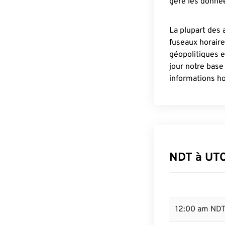
gère les donnée
La plupart des 
fuseaux horair
géopolitiques 
jour notre base
informations ho
NDT à UTC
12:00 am NDT 