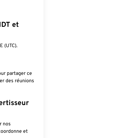
NDT et
 (UTC).
pour partager ce
ier des réunions
ertisseur
r nos
 coordonne et