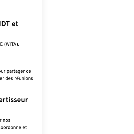
NDT et
 (WITA).
pour partager ce
ier des réunions
ertisseur
r nos
 coordonne et