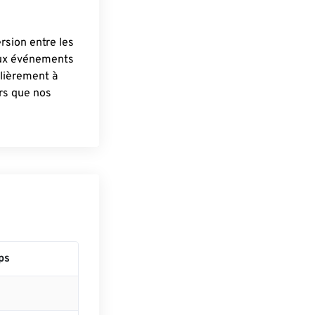
ersion entre les
aux événements
lièrement à
ûrs que nos
ps