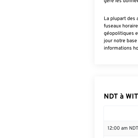
gère les donnée
La plupart des 
fuseaux horair
géopolitiques 
jour notre base
informations ho
NDT à WIT
12:00 am NDT 