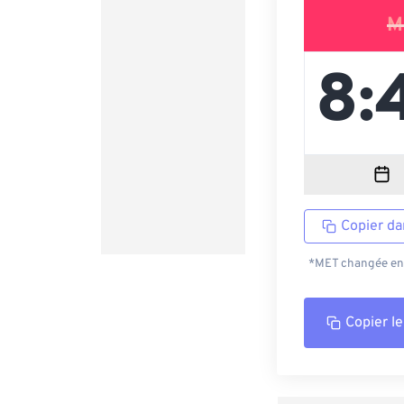
M
Copier da
*MET changée en C
Copier le