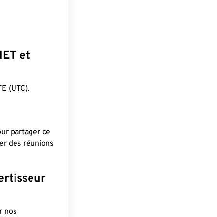
MET et
E (UTC).
pour partager ce
ier des réunions
ertisseur
r nos