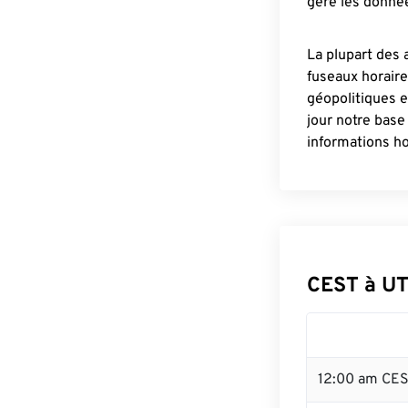
gère les donnée
La plupart des 
fuseaux horair
géopolitiques 
jour notre base
informations ho
CEST à UT
12:00 am CES