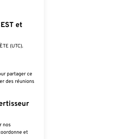
CEST et
ÈTE (UTC).
pour partager ce
ier des réunions
ertisseur
r nos
 coordonne et