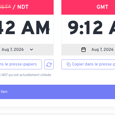
NST*
/ NDT
GMT
ns le presse-papiers
Copier dans le presse-
NDT qui est actuellement utilisée
 lien