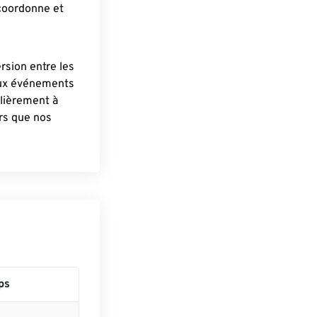
 coordonne et
ersion entre les
aux événements
lièrement à
ûrs que nos
ps