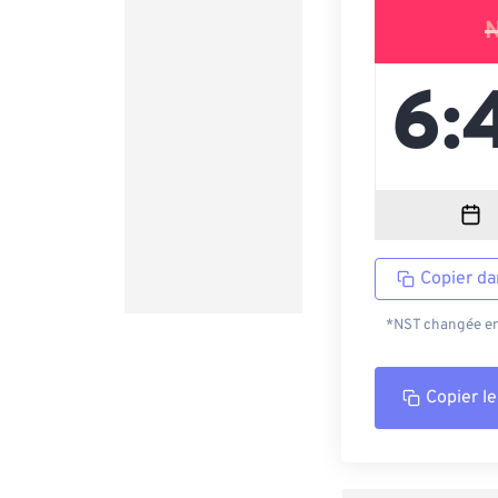
Copier da
*NST changée en 
Copier le