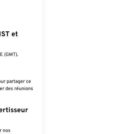
NST et
E (GMT).
pour partager ce
ier des réunions
ertisseur
r nos