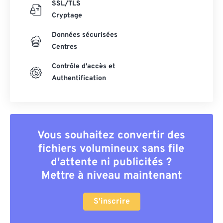
SSL/TLS
Cryptage
Données sécurisées
Centres
Contrôle d'accès et
Authentification
Vous souhaitez convertir des
fichiers volumineux sans file
d'attente ni publicités ?
Mettre à niveau maintenant
S'inscrire