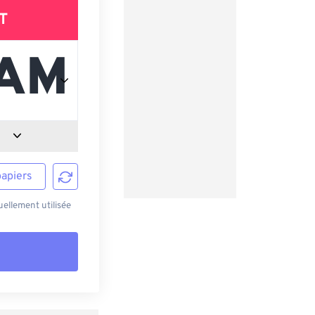
T
papiers
ellement utilisée