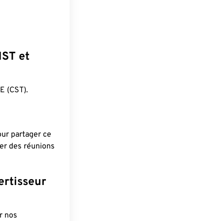
NST et
 (CST).
pour partager ce
ier des réunions
ertisseur
r nos