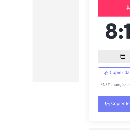
Copier da
*NST changée en 
Copier le