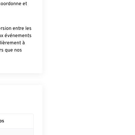
 coordonne et
ersion entre les
aux événements
lièrement à
ûrs que nos
ps