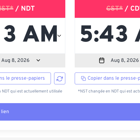
NST*
/ NDT
CST*
/ CD
ns le presse-papiers
Copier dans le presse-
NDT qui est actuellement utilisée
*NST changée en NDT qui est actu
 lien