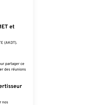
MET et
E (AKDT).
pour partager ce
ier des réunions
ertisseur
r nos