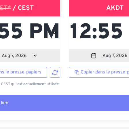
ET*
/ CEST
AKDT
ns le presse-papiers
Copier dans le presse-
EST qui est actuellement utilisée
 lien