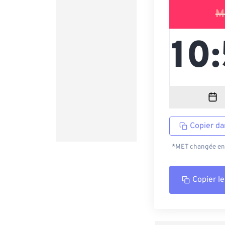
M
Copier da
*MET changée en C
Copier le