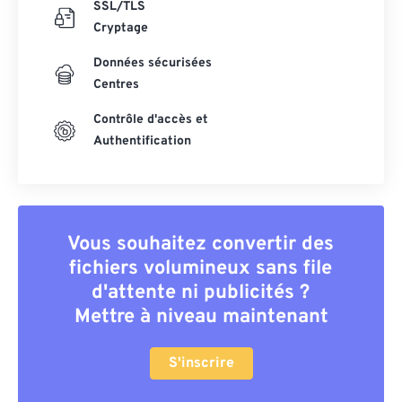
SSL/TLS
Cryptage
Données sécurisées
Centres
Contrôle d'accès et
Authentification
Vous souhaitez convertir des
fichiers volumineux sans file
d'attente ni publicités ?
Mettre à niveau maintenant
S'inscrire