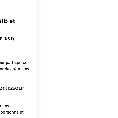
WIB et
 (KST).
pour partager ce
ier des réunions
ertisseur
r nos
 coordonne et