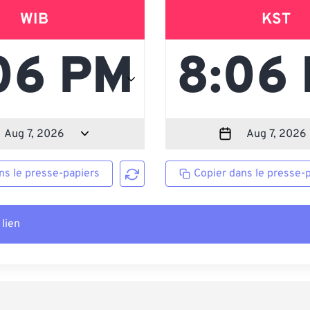
WIB
KST
ns le presse-papiers
Copier dans le presse-
 lien