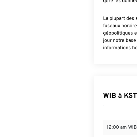
gère les donnée
La plupart des 
fuseaux horair
géopolitiques 
jour notre base
informations ho
WIB à KST
12:00 am WIB 