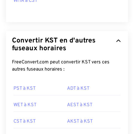
WITA à CST
Convertir KST en d'autres
fuseaux horaires
FreeConvert.com peut convertir KST vers ces
autres fuseaux horaires :
PST à KST
ADT à KST
WET à KST
AEST à KST
CST à KST
AKST à KST