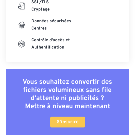
SSL/TLS
Cryptage
Données sécurisées
Centres
Contrôle d'accès et
Authentification
Vous souhaitez convertir des
fichiers volumineux sans file
d'attente ni publicités ?
Mettre à niveau maintenant
S'inscrire