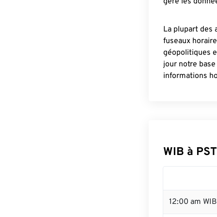
gère les donnée
La plupart des 
fuseaux horair
géopolitiques 
jour notre base
informations ho
WIB à PST
12:00 am WIB 