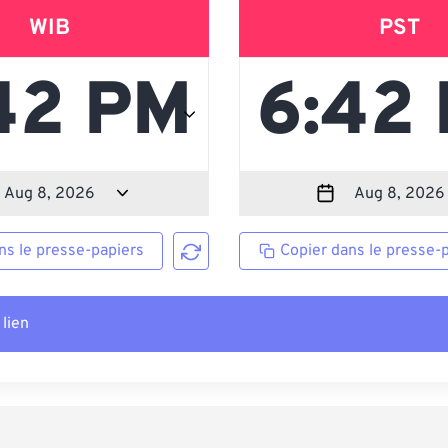
WIB
PST
ns le presse-papiers
Copier dans le presse-
 lien