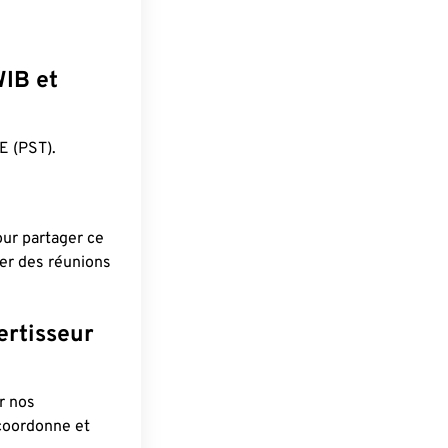
WIB et
 (PST).
pour partager ce
ier des réunions
ertisseur
r nos
 coordonne et