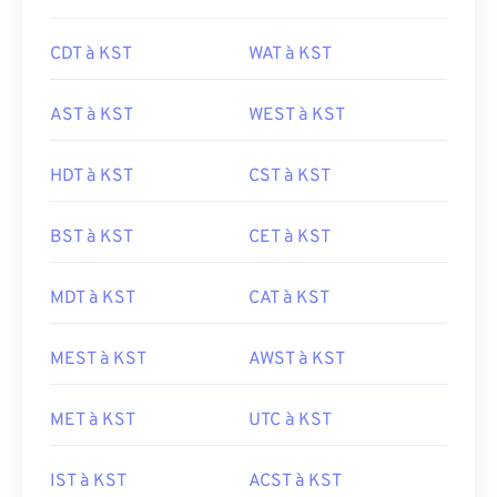
CDT à KST
WAT à KST
AST à KST
WEST à KST
HDT à KST
CST à KST
BST à KST
CET à KST
MDT à KST
CAT à KST
MEST à KST
AWST à KST
MET à KST
UTC à KST
IST à KST
ACST à KST