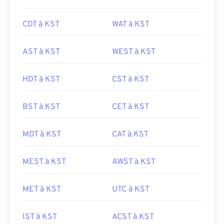
CDT à KST
WAT à KST
AST à KST
WEST à KST
HDT à KST
CST à KST
BST à KST
CET à KST
MDT à KST
CAT à KST
MEST à KST
AWST à KST
MET à KST
UTC à KST
IST à KST
ACST à KST