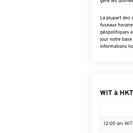
gère les donnée
La plupart des 
fuseaux horair
géopolitiques 
jour notre base
informations ho
WIT à HKT
12:00 am WIT 