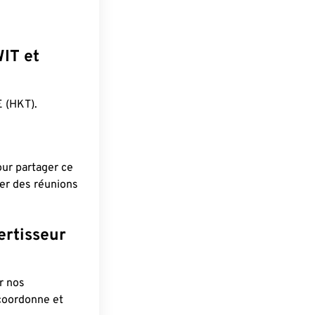
WIT et
 (HKT).
pour partager ce
ier des réunions
ertisseur
r nos
 coordonne et