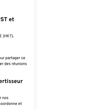
PST et
 (HKT).
pour partager ce
ier des réunions
ertisseur
r nos
 coordonne et