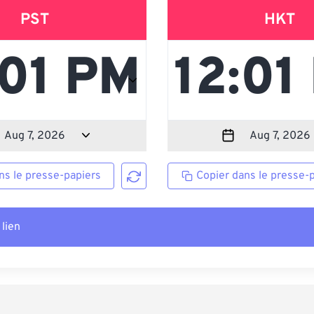
PST
HKT
ns le presse-papiers
Copier dans le presse-
 lien