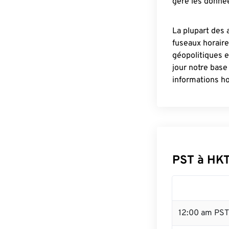
gère les donnée
La plupart des 
fuseaux horair
géopolitiques 
jour notre base
informations ho
PST à HKT
12:00 am PST 