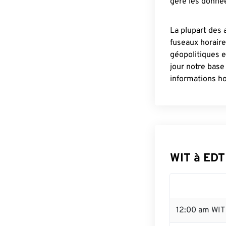
gère les donnée
La plupart des 
fuseaux horair
géopolitiques 
jour notre base
informations ho
WIT à EDT
12:00 am WIT 