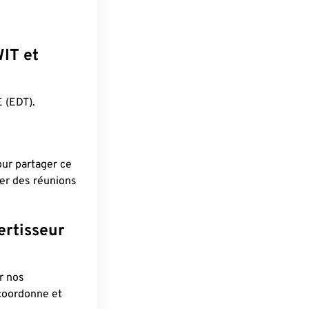
WIT et
 (EDT).
pour partager ce
ier des réunions
ertisseur
r nos
 coordonne et