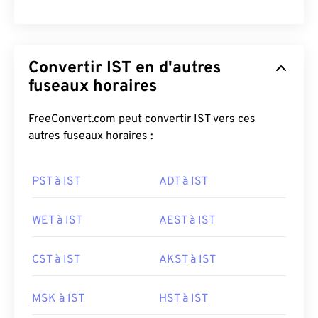
Convertir IST en d'autres
fuseaux horaires
FreeConvert.com peut convertir IST vers ces
autres fuseaux horaires :
PST à IST
ADT à IST
WET à IST
AEST à IST
CST à IST
AKST à IST
MSK à IST
HST à IST