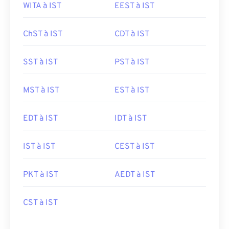
WITA à IST
EEST à IST
ChST à IST
CDT à IST
SST à IST
PST à IST
MST à IST
EST à IST
EDT à IST
IDT à IST
IST à IST
CEST à IST
PKT à IST
AEDT à IST
CST à IST