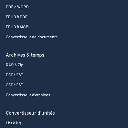
95
95
PDF à WORD
96
96
EPUB à PDF
97
97
EPUB à MOBI
98
98
Convertisseur de documents
99
99
Archives & temps
RAR à Zip
PST à EST
CST à EST
Convertisseur d'archives
Convertisseur d'unités
Lbs à Kg