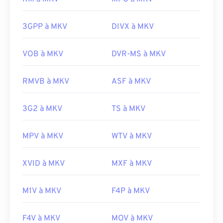
De plus, le format MKV n'utilise pas de codecs pour
Développé par :
Google
;
CoreCodec, Inc
.
compresser les fichiers, ce qui peut entraîner une
Version initiale :
2010
taille importante. Par conséquent, pour ouvrir un
3GPP à MKV
DIVX à MKV
fichier MKV, une autre option consiste à
Liens utiles:
télécharger les codecs appropriés, compatibles
VOB à MKV
DVR-MS à MKV
https://en.wikipedia.org/wiki/WebM
avec le lecteur multimédia sélectionné. Pour ce
faire, téléchargez le
Combined Community Codec
https://tools.google.com/dlpage/webmmf/
RMVB à MKV
ASF à MKV
Pack (CCCP)
depuis un site de confiance, tel que
Ninite
.
3G2 à MKV
TS à MKV
Développé par :
Matroska
Sortie initiale :
2002
MPV à MKV
WTV à MKV
Liens utiles:
XVID à MKV
MXF à MKV
https://en.wikipedia.org/wiki/Matroska
https://www.matroska.org/
M1V à MKV
F4P à MKV
F4V à MKV
MOV à MKV