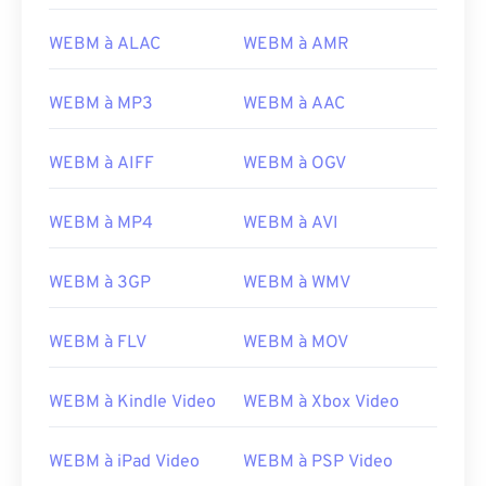
16
16
16
16
16
16
16
16
WEBM à ALAC
WEBM à AMR
17
17
17
17
17
17
17
17
18
18
18
18
18
18
18
18
WEBM à MP3
WEBM à AAC
19
19
19
19
19
19
19
19
WEBM à AIFF
WEBM à OGV
20
20
20
20
20
20
20
20
21
21
21
21
21
21
21
21
WEBM à MP4
WEBM à AVI
22
22
22
22
22
22
22
22
WEBM à 3GP
WEBM à WMV
23
23
23
23
23
23
23
23
24
24
24
24
24
24
WEBM à FLV
WEBM à MOV
25
25
25
25
25
25
26
26
26
26
26
26
WEBM à Kindle Video
WEBM à Xbox Video
27
27
27
27
27
27
WEBM à iPad Video
WEBM à PSP Video
28
28
28
28
28
28