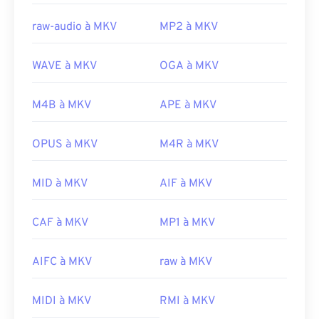
raw-audio à MKV
MP2 à MKV
WAVE à MKV
OGA à MKV
M4B à MKV
APE à MKV
OPUS à MKV
M4R à MKV
MID à MKV
AIF à MKV
00
00
00
00
00
00
00
00
CAF à MKV
MP1 à MKV
AIFC à MKV
raw à MKV
00
00
00
00
00
00
00
00
01
01
01
01
01
01
01
01
MIDI à MKV
RMI à MKV
02
02
02
02
02
02
02
02