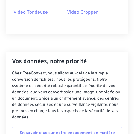
42
42
42
42
42
42
Video Tondeuse
Video Cropper
43
43
43
43
43
43
44
44
44
44
44
44
45
45
45
45
45
45
46
46
46
46
46
46
47
47
47
47
47
47
Vos données, notre priorité
48
48
48
48
48
48
Chez FreeConvert, nous allons au-delà de la simple
49
49
49
49
49
49
conversion de fichiers : nous les protégeons. Notre
50
50
50
50
50
50
système de sécurité robuste garantit la sécurité de vos
données, que vous convertissiez une image, une vidéo ou
51
51
51
51
51
51
un document. Grâce à un chiffrement avancé, des centres
de données sécurisés et une surveillance vigilante, nous
52
52
52
52
52
52
prenons en charge tous les aspects de la sécurité de vos
53
53
53
53
53
53
données.
54
54
54
54
54
54
En savoir plus sur notre engagement en matière