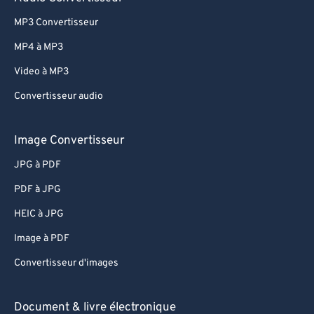
82
82
MP3 Convertisseur
83
83
MP4 à MP3
84
84
Video à MP3
85
85
Convertisseur audio
86
86
Image Convertisseur
87
87
88
88
JPG à PDF
89
89
PDF à JPG
90
90
HEIC à JPG
91
91
Image à PDF
92
92
Convertisseur d'images
93
93
Document & livre électronique
94
94