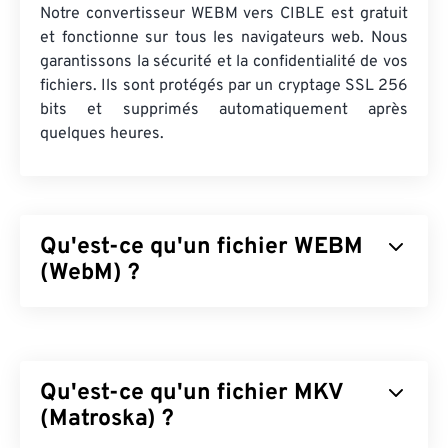
Notre convertisseur WEBM vers CIBLE est gratuit
et fonctionne sur tous les navigateurs web. Nous
garantissons la sécurité et la confidentialité de vos
fichiers. Ils sont protégés par un cryptage SSL 256
bits et supprimés automatiquement après
quelques heures.
Qu'est-ce qu'un fichier WEBM
(WebM) ?
WebM (WEBM) est un conteneur de fichiers
sous
licence libre
conçu pour le Web. Il a été
initialement conçu pour être compatible avec
Qu'est-ce qu'un fichier MKV
HTML5. Il prend en charge les chapitres, les
légendes, les sous-titres, les balises de
(Matroska) ?
métadonnées, le streaming, les pièces jointes, les