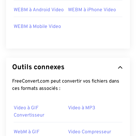
29
29
29
29
29
29
WEBM à Android Video
WEBM à iPhone Video
30
30
30
30
30
30
WEBM à Mobile Video
31
31
31
31
31
31
32
32
32
32
32
32
33
33
33
33
33
33
34
34
34
34
34
34
Outils connexes
35
35
35
35
35
35
36
36
36
36
36
36
FreeConvert.com peut convertir vos fichiers dans
ces formats associés :
37
37
37
37
37
37
38
38
38
38
38
38
Video à GIF
Video à MP3
39
39
39
39
39
39
Convertisseur
40
40
40
40
40
40
41
41
41
41
41
41
WebM à GIF
Video Compresseur