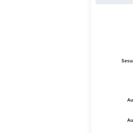
Sesu
Au
Au