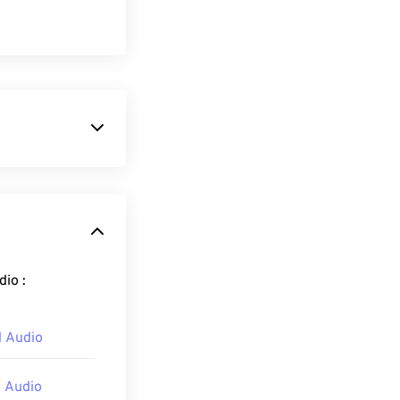
rangi ukuran
gital, dan
endo
,
ari
MP3
,
n sekaligus
ormat Android Audio :
 Audio
. Sebagai
 ada di mana-
 Audio