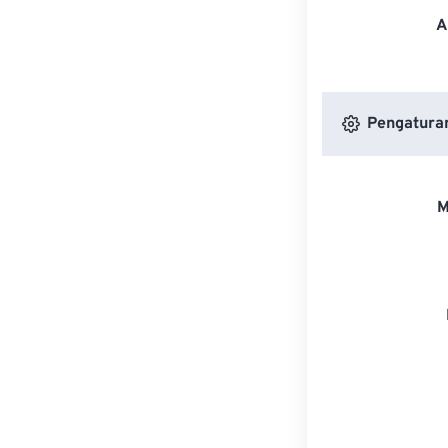
A
Pengatura
M