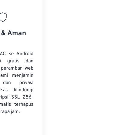
s & Aman
AAC ke Android
i gratis dan
i peramban web
Kami menjamin
dan privasi
kas dilindungi
ripsi SSL 256-
matis terhapus
rapa jam.