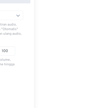
iran audio.
h "Otomatis"
n ulang audio,
volume,
me hingga