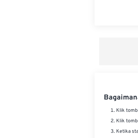
Bagaimana
Klik tom
Klik tom
Ketika st