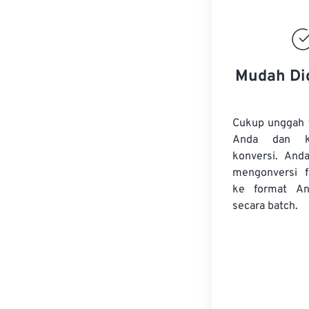
Mudah Di
Cukup unggah 
Anda dan k
konversi. And
mengonversi
ke format An
secara batch.