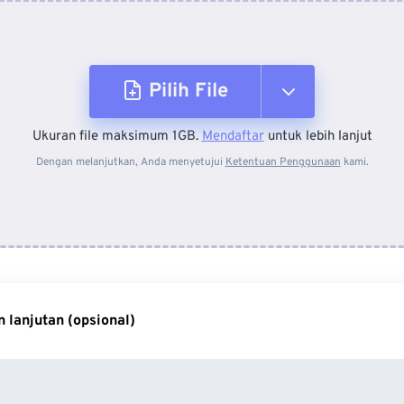
Pilih File
Ukuran file maksimum 1GB.
Mendaftar
untuk lebih lanjut
Dari Perangkat
Dengan melanjutkan, Anda menyetujui
Ketentuan Penggunaan
kami.
Dari Dropbox
Dari Google Drive
 lanjutan (opsional)
Dari OneDrive
Dari Url