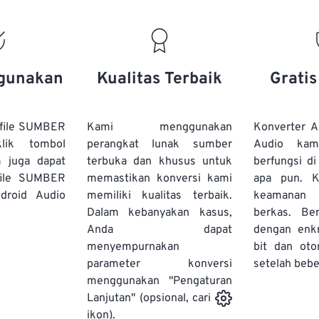
15
15
15
15
19
19
19
19
16
16
16
16
20
20
20
20
17
17
17
17
21
21
21
21
18
18
18
18
gunakan
Kualitas Terbaik
Grati
22
22
22
22
19
19
19
19
23
23
23
23
20
20
20
20
file SUMBER
Kami menggunakan
Konverter 
24
24
24
lik tombol
perangkat lunak sumber
Audio kam
21
21
21
21
a juga dapat
terbuka dan khusus untuk
berfungsi d
25
25
25
22
22
22
22
file SUMBER
memastikan konversi kami
apa pun. 
26
26
26
droid Audio
memiliki kualitas terbaik.
23
23
23
23
keamanan 
Dalam kebanyakan kasus,
berkas. Ber
27
27
27
24
24
24
Anda dapat
dengan enk
28
28
28
25
25
25
menyempurnakan
bit dan oto
parameter konversi
29
29
29
setelah bebe
26
26
26
menggunakan "Pengaturan
30
30
30
27
27
27
Lanjutan" (opsional, cari
31
31
31
ikon).
28
28
28