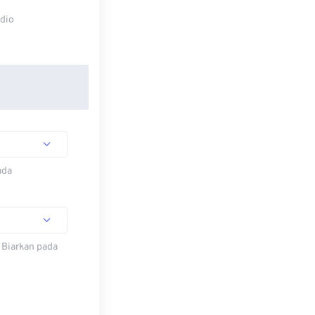
udio
ada
 Biarkan pada