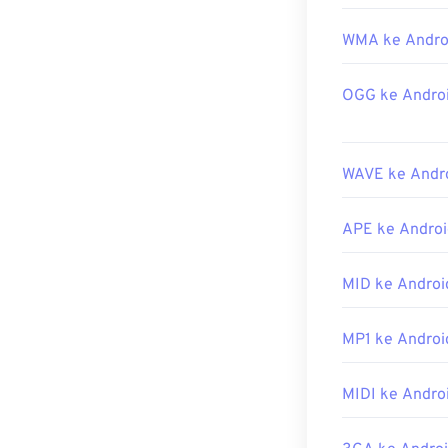
mana dan dapat
WMA ke Andro
Selain itu, kar
berkas tersebu
3DS
dan
Playst
OGG ke Androi
Dikembangkan 
Rilis Awal:
199
WAVE ke Andro
Tautan yang b
https://en.wik
APE ke Androi
https://www.i
MID ke Androi
MP1 ke Androi
MIDI ke Andro