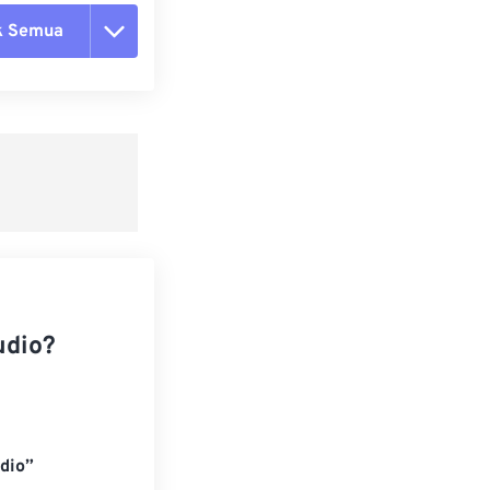
k Semua
ang semua opsi
 dari Preset
ebagai Preset
udio?
dio”