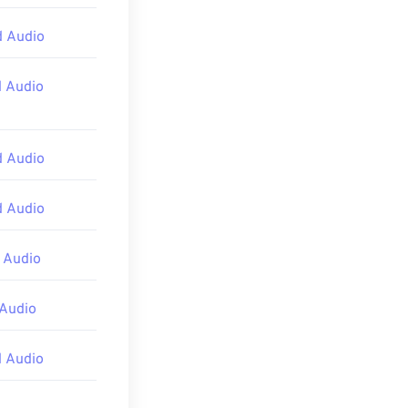
d Audio
rmainan video,
perti
Nintendo
 Audio
d Audio
d Audio
 Audio
 Audio
 Audio