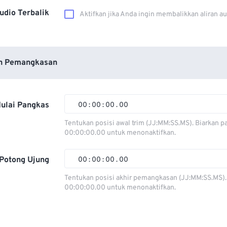
udio Terbalik
Aktifkan jika Anda ingin membalikkan aliran a
n Pemangkasan
ulai Pangkas
00
:
00
:
00
.
00
Tentukan posisi awal trim (JJ:MM:SS.MS). Biarkan p
00:00:00.00 untuk menonaktifkan.
00
00
00
00
01
01
01
01
Potong Ujung
00
:
00
:
00
.
00
02
02
02
02
Tentukan posisi akhir pemangkasan (JJ:MM:SS.MS).
00:00:00.00 untuk menonaktifkan.
03
03
03
03
00
00
00
00
04
04
04
04
01
01
01
01