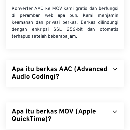
Konverter AAC ke MOV kami gratis dan berfungsi
di peramban web apa pun. Kami menjamin
keamanan dan privasi berkas. Berkas dilindungi
dengan enkripsi SSL 256-bit dan otomatis
terhapus setelah beberapa jam.
Apa itu berkas AAC (Advanced
Audio Coding)?
Advanced Audio Coding (AAC) adalah format
berkas audio digital yang mengurangi ukuran
berkas melalui kompresi
lossy
. Kegunaan
Apa itu berkas MOV (Apple
utamanya adalah TV digital, radio digital, dan
streaming internet. Ini adalah format audio standar
QuickTime)?
untuk
iOS
,
YouTube
,
Nintendo
, dan
PlayStation
.