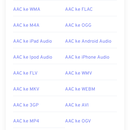
03
03
03
03
03
03
03
03
AAC ke WMA
AAC ke FLAC
04
04
04
04
04
04
04
04
AAC ke M4A
AAC ke OGG
05
05
05
05
05
05
05
05
06
06
06
06
06
06
06
06
AAC ke iPad Audio
AAC ke Android Audio
07
07
07
07
07
07
07
07
AAC ke Ipod Audio
AAC ke iPhone Audio
08
08
08
08
08
08
08
08
09
09
09
09
09
09
09
09
AAC ke FLV
AAC ke WMV
10
10
10
10
10
10
10
10
11
11
11
11
11
11
11
11
AAC ke MKV
AAC ke WEBM
12
12
12
12
12
12
12
12
AAC ke 3GP
AAC ke AVI
13
13
13
13
13
13
13
13
14
14
14
14
14
14
14
14
AAC ke MP4
AAC ke OGV
15
15
15
15
15
15
15
15