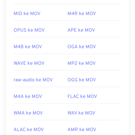
digunakan di berbagai platform, termasuk
Dikembangkan oleh:
Komite Audio ISO/IEC MPEG
perangkat seluler.
MID ke MOV
M4R ke MOV
Rilis Awal:
1997
Perlu diketahui bahwa dua jenis berkas lain juga
menggunakan ekstensi MOV, yaitu AutoCAD
Tautan yang berguna:
OPUS ke MOV
APE ke MOV
AutoFlix dan ROSE Online. Kedua jenis berkas ini
https://en.wikipedia.org/wiki/Pengodean_Audio_Tingka
tidak terkait, yang satu sudah usang dan yang
M4B ke MOV
OGA ke MOV
https://www.iso.org/standard/43345.html?
lainnya terkait dengan gim daring. Apple tidak
browse=tc
mengembangkan teknologi ini dan keduanya tidak
WAVE ke MOV
MP2 ke MOV
dapat dibuka di QuickTime.
Dikembangkan oleh:
Apple Inc.
raw-audio ke MOV
OGG ke MOV
Rilis awal:
2001
Tautan yang berguna:
M4A ke MOV
FLAC ke MOV
https://en.wikipedia.org/wiki/QuickTime_File_Format
https://developer.apple.com/library/archive/documen
WMA ke MOV
WAV ke MOV
CH203-BBCGDDDF
ALAC ke MOV
AMR ke MOV