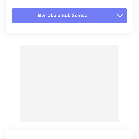
Berlaku untuk Semua
Setel ulang semua opsi
Terapkan dari Preset
Simpan sebagai Preset