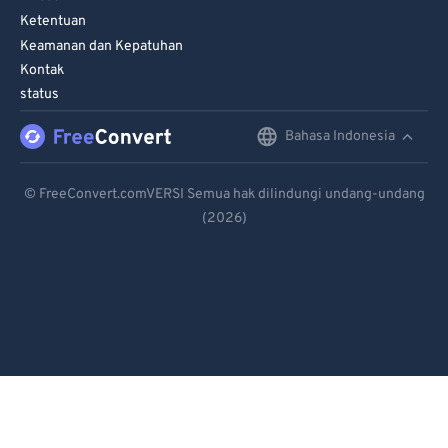
Ketentuan
Keamanan dan Kepatuhan
Kontak
status
Bahasa Indonesia
English
Deutsch
© FreeConvert.comVERSI Semua hak dilindungi undang-undang
(2026)
Español
Français
Português
Italiano
Dutch
日本語