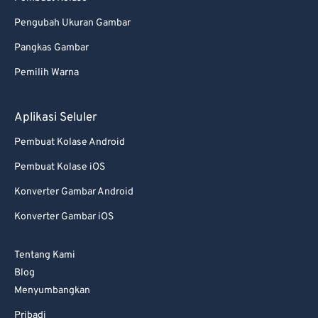
95
95
Pengubah Ukuran Gambar
96
96
Pangkas Gambar
97
97
Pemilih Warna
98
98
99
99
Aplikasi Seluler
Pembuat Kolase Android
Pembuat Kolase iOS
Konverter Gambar Android
Konverter Gambar iOS
Tentang Kami
Blog
Menyumbangkan
Pribadi