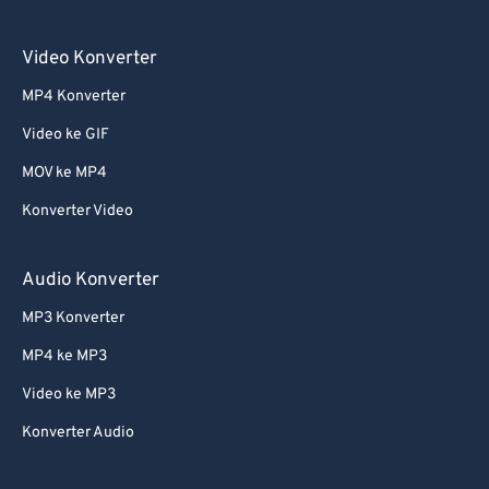
55
55
55
55
55
55
56
56
56
56
56
56
Video Konverter
57
57
57
57
57
57
MP4 Konverter
58
58
58
58
58
58
Video ke GIF
59
59
59
59
59
59
MOV ke MP4
60
60
Konverter Video
61
61
62
62
Audio Konverter
63
63
MP3 Konverter
64
64
MP4 ke MP3
65
65
Video ke MP3
66
66
Konverter Audio
67
67