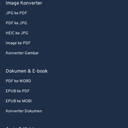
68
68
Image Konverter
69
69
JPG ke PDF
70
70
PDF ke JPG
71
71
HEIC ke JPG
72
72
Image ke PDF
73
73
Konverter Gambar
74
74
75
75
Dokumen & E-book
76
76
PDF ke WORD
77
77
EPUB ke PDF
78
78
EPUB ke MOBI
79
79
Konverter Dokumen
80
80
81
81