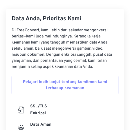
29
29
29
29
29
29
30
30
30
30
30
30
Data Anda, Prioritas Kami
31
31
31
31
31
31
Di FreeConvert, kami lebih dari sekadar mengonversi
32
32
32
32
32
32
berkas—kami juga melindunginya. Kerangka kerja
keamanan kami yang tangguh memastikan data Anda
33
33
33
33
33
33
selalu aman, baik saat mengonversi gambar, video,
maupun dokumen. Dengan enkripsi canggih, pusat data
34
34
34
34
34
34
yang aman, dan pemantauan yang cermat, kami telah
35
35
35
35
35
35
menjamin setiap aspek keamanan data Anda.
36
36
36
36
36
36
Pelajari lebih lanjut tentang komitmen kami
37
37
37
37
37
37
terhadap keamanan
38
38
38
38
38
38
39
39
39
39
39
39
SSL/TLS
Enkripsi
40
40
40
40
40
40
41
41
41
41
41
41
Data Aman