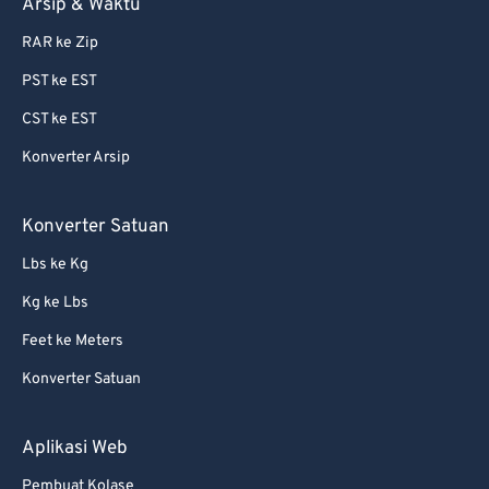
Arsip & Waktu
82
82
RAR ke Zip
83
83
PST ke EST
84
84
CST ke EST
85
85
Konverter Arsip
86
86
87
87
Konverter Satuan
88
88
Lbs ke Kg
89
89
Kg ke Lbs
90
90
Feet ke Meters
91
91
Konverter Satuan
92
92
93
93
Aplikasi Web
94
94
Pembuat Kolase