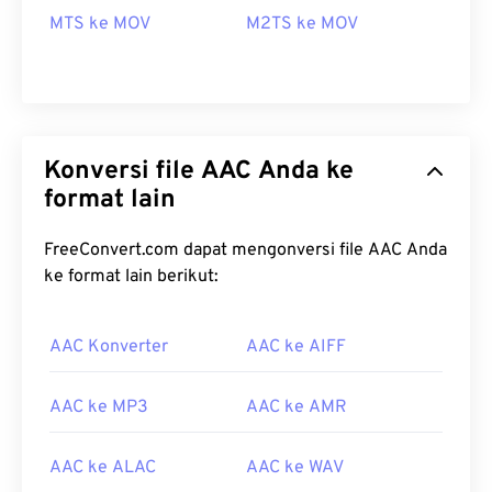
MTS ke MOV
M2TS ke MOV
Konversi file AAC Anda ke
format lain
FreeConvert.com dapat mengonversi file AAC Anda
ke format lain berikut:
00
00
00
00
00
00
00
00
AAC Konverter
AAC ke AIFF
AAC ke MP3
AAC ke AMR
00
00
00
00
00
00
00
00
01
01
01
01
01
01
01
01
AAC ke ALAC
AAC ke WAV
02
02
02
02
02
02
02
02