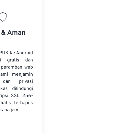
s & Aman
PUS ke Android
i gratis dan
i peramban web
Kami menjamin
dan privasi
kas dilindungi
ripsi SSL 256-
matis terhapus
rapa jam.