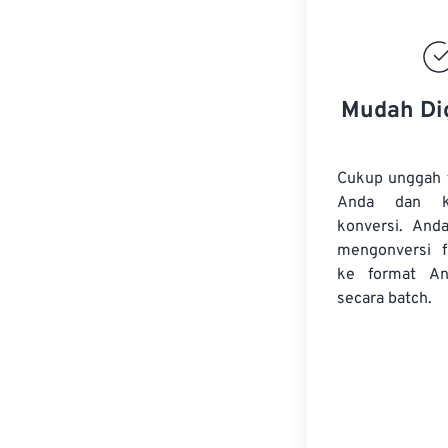
Mudah Di
Cukup unggah 
Anda dan k
konversi. And
mengonversi
ke format An
secara batch.