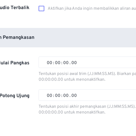
udio Terbalik
Aktifkan jika Anda ingin membalikkan aliran a
n Pemangkasan
ulai Pangkas
00
:
00
:
00
.
00
Tentukan posisi awal trim (JJ:MM:SS.MS). Biarkan p
00:00:00.00 untuk menonaktifkan.
00
00
00
00
01
01
01
01
Potong Ujung
00
:
00
:
00
.
00
02
02
02
02
Tentukan posisi akhir pemangkasan (JJ:MM:SS.MS).
00:00:00.00 untuk menonaktifkan.
03
03
03
03
00
00
00
00
04
04
04
04
01
01
01
01