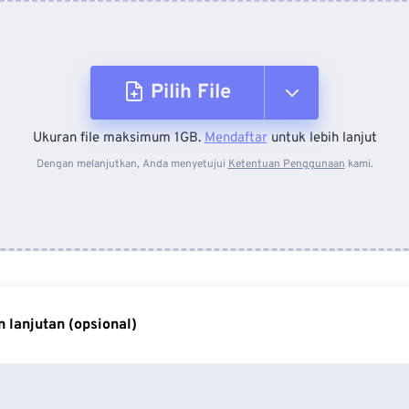
Pilih File
Ukuran file maksimum 1GB.
Mendaftar
untuk lebih lanjut
Dari Perangkat
Dengan melanjutkan, Anda menyetujui
Ketentuan Penggunaan
kami.
Dari Dropbox
Dari Google Drive
 lanjutan (opsional)
Dari OneDrive
Dari Url