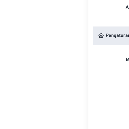
A
Pengatura
M