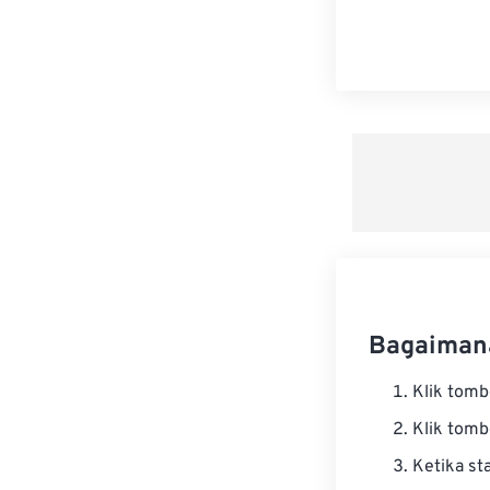
Bagaimana
Klik tom
Klik tom
Ketika st