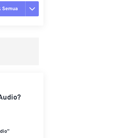
k Semua
ang semua opsi
 dari Preset
ebagai Preset
Audio?
dio”