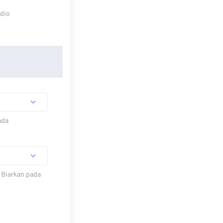
udio
ada
 Biarkan pada