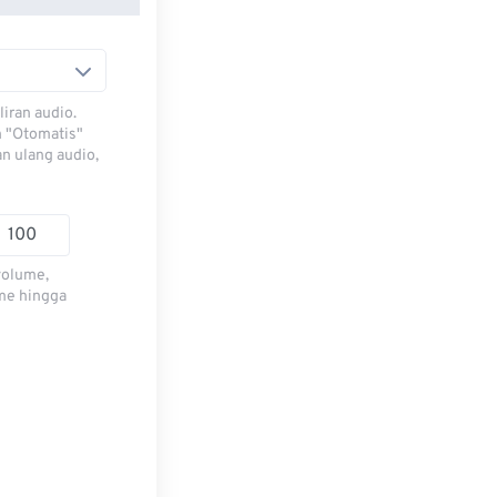
iran audio.
h "Otomatis"
n ulang audio,
volume,
me hingga