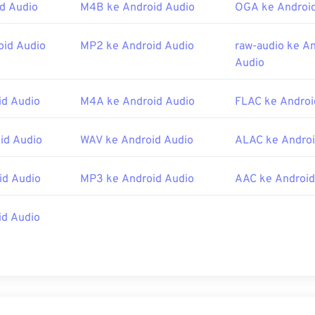
d Audio
M4B ke Android Audio
OGA ke Androi
45
45
45
42
42
42
46
46
46
43
43
43
id Audio
MP2 ke Android Audio
raw-audio ke A
47
47
47
Audio
44
44
44
48
48
48
45
45
45
d Audio
M4A ke Android Audio
FLAC ke Androi
49
49
49
46
46
46
50
50
50
47
47
47
id Audio
WAV ke Android Audio
ALAC ke Androi
51
51
51
48
48
48
id Audio
MP3 ke Android Audio
AAC ke Android
52
52
52
49
49
49
53
53
53
50
50
50
id Audio
54
54
54
51
51
51
55
55
55
52
52
52
56
56
56
53
53
53
57
57
57
54
54
54