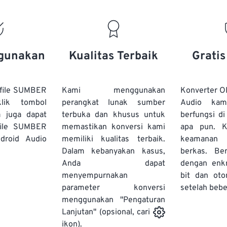
15
15
15
15
19
19
19
19
16
16
16
16
20
20
20
20
17
17
17
17
21
21
21
21
18
18
18
18
gunakan
Kualitas Terbaik
Grati
22
22
22
22
19
19
19
19
23
23
23
23
20
20
20
20
file SUMBER
Kami menggunakan
Konverter O
24
24
24
lik tombol
perangkat lunak sumber
Audio kam
21
21
21
21
a juga dapat
terbuka dan khusus untuk
berfungsi d
25
25
25
22
22
22
22
file SUMBER
memastikan konversi kami
apa pun. 
26
26
26
droid Audio
memiliki kualitas terbaik.
23
23
23
23
keamanan 
Dalam kebanyakan kasus,
berkas. Ber
27
27
27
24
24
24
Anda dapat
dengan enk
28
28
28
25
25
25
menyempurnakan
bit dan oto
parameter konversi
29
29
29
setelah bebe
26
26
26
menggunakan "Pengaturan
30
30
30
27
27
27
Lanjutan" (opsional, cari
31
31
31
ikon).
28
28
28