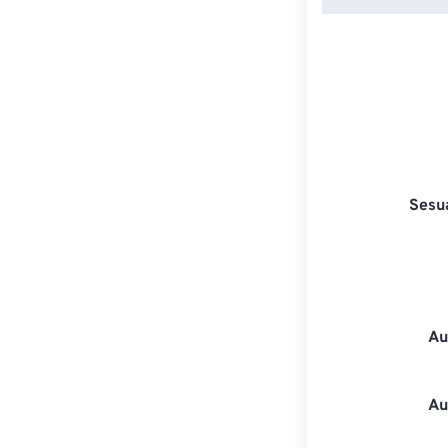
Sesu
Au
Au