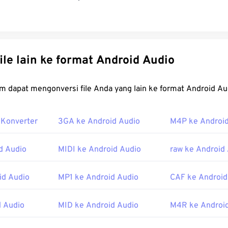
32
32
32
29
29
29
33
33
33
30
30
30
34
34
34
31
31
31
Konversi file lain ke format Android Audio
35
35
35
32
32
32
36
36
36
33
33
33
FreeConvert.com dapat mengonversi file Anda yang lain ke f
37
37
37
34
34
34
38
38
38
35
35
35
 Konverter
3GA ke Android Audio
M4P ke Android
39
39
39
36
36
36
d Audio
MIDI ke Android Audio
raw ke Android
40
40
40
37
37
37
41
41
41
38
38
38
id Audio
MP1 ke Android Audio
CAF ke Android
42
42
42
39
39
39
43
43
43
d Audio
MID ke Android Audio
M4R ke Androi
40
40
40
44
44
44
41
41
41