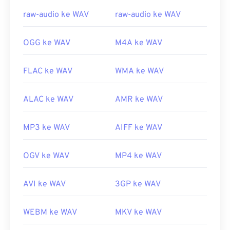
Tautan yang berguna:
raw-audio ke WAV
raw-audio ke WAV
https://en.wikipedia.org/wiki/WAV
https://www.techopedia.com/definisi/12636/bentuk-
OGG ke WAV
M4A ke WAV
gelombang-audio-wav
FLAC ke WAV
WMA ke WAV
ALAC ke WAV
AMR ke WAV
MP3 ke WAV
AIFF ke WAV
OGV ke WAV
MP4 ke WAV
AVI ke WAV
3GP ke WAV
WEBM ke WAV
MKV ke WAV