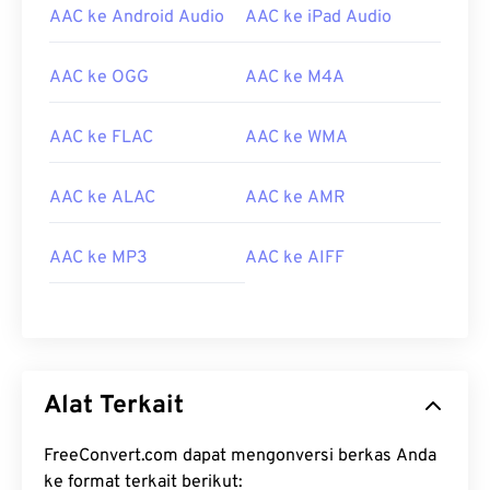
AAC ke Android Audio
AAC ke iPad Audio
AAC ke OGG
AAC ke M4A
AAC ke FLAC
AAC ke WMA
00
00
00
00
00
00
00
00
AAC ke ALAC
AAC ke AMR
00
00
00
00
00
00
00
00
AAC ke MP3
AAC ke AIFF
01
01
01
01
01
01
01
01
02
02
02
02
02
02
02
02
03
03
03
03
03
03
03
03
04
04
04
04
04
04
04
04
Alat Terkait
05
05
05
05
05
05
05
05
FreeConvert.com dapat mengonversi berkas Anda
06
06
06
06
06
06
06
06
ke format terkait berikut: