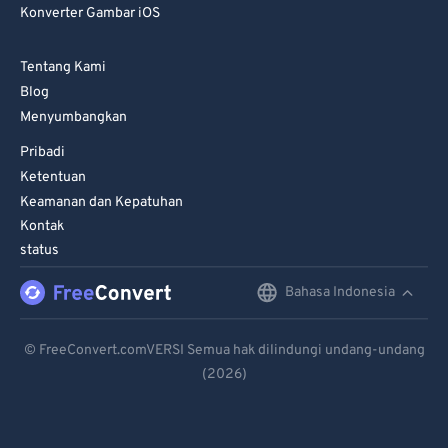
86
86
Konverter Gambar iOS
87
87
Tentang Kami
88
88
Blog
89
89
Menyumbangkan
90
90
Pribadi
Ketentuan
91
91
Keamanan dan Kepatuhan
92
92
Kontak
93
93
status
94
94
Bahasa Indonesia
English
95
95
Deutsch
© FreeConvert.comVERSI Semua hak dilindungi undang-undang
96
96
(2026)
Español
97
97
Français
98
98