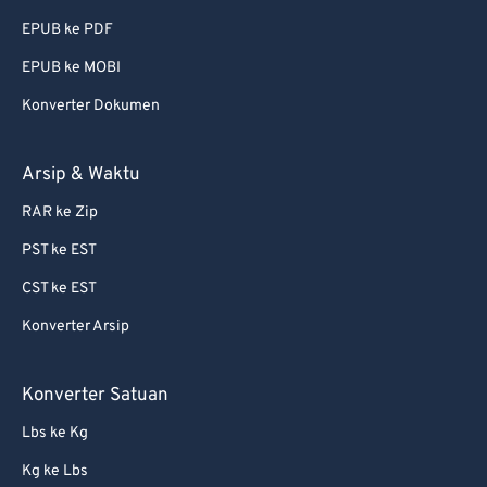
60
60
EPUB ke PDF
61
61
EPUB ke MOBI
62
62
Konverter Dokumen
63
63
Arsip & Waktu
64
64
65
65
RAR ke Zip
66
66
PST ke EST
67
67
CST ke EST
68
68
Konverter Arsip
69
69
Konverter Satuan
70
70
71
71
Lbs ke Kg
72
72
Kg ke Lbs