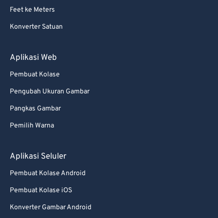
73
73
Feet ke Meters
74
74
Konverter Satuan
75
75
Aplikasi Web
76
76
77
77
Pembuat Kolase
78
78
Pengubah Ukuran Gambar
79
79
Pangkas Gambar
80
80
Pemilih Warna
81
81
Aplikasi Seluler
82
82
Pembuat Kolase Android
83
83
84
84
Pembuat Kolase iOS
85
85
Konverter Gambar Android