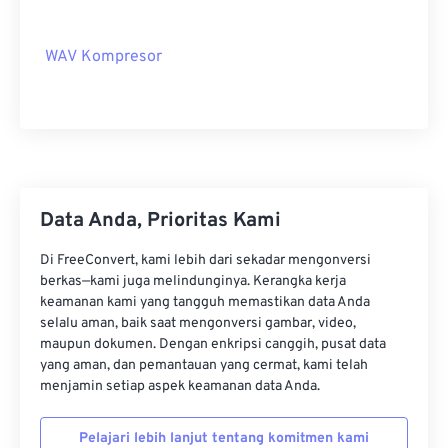
07
07
07
07
07
07
07
07
08
08
08
08
08
08
08
08
WAV Kompresor
09
09
09
09
09
09
09
09
10
10
10
10
10
10
10
10
11
11
11
11
11
11
11
11
12
12
12
12
12
12
12
12
Data Anda, Prioritas Kami
13
13
13
13
13
13
13
13
14
14
14
14
14
14
14
14
Di FreeConvert, kami lebih dari sekadar mengonversi
berkas—kami juga melindunginya. Kerangka kerja
15
15
15
15
15
15
15
15
keamanan kami yang tangguh memastikan data Anda
16
16
16
16
16
16
16
16
selalu aman, baik saat mengonversi gambar, video,
maupun dokumen. Dengan enkripsi canggih, pusat data
17
17
17
17
17
17
17
17
yang aman, dan pemantauan yang cermat, kami telah
menjamin setiap aspek keamanan data Anda.
18
18
18
18
18
18
18
18
19
19
19
19
19
19
19
19
Pelajari lebih lanjut tentang komitmen kami