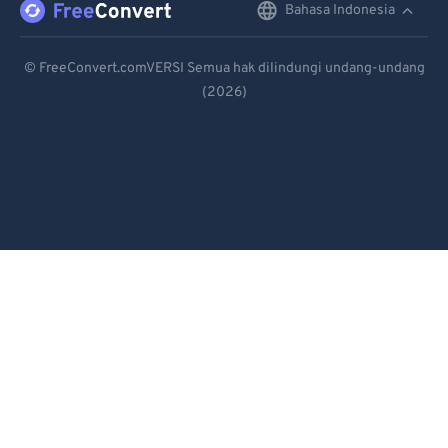
Bahasa Indonesia
English
82
82
83
83
Deutsch
© FreeConvert.comVERSI Semua hak dilindungi undang-undang
84
84
(2026)
Español
85
85
Français
86
86
Português
87
87
Italiano
88
88
89
89
Dutch
90
90
日本語
91
91
简体中文
92
92
繁體中文
93
93
한국어
94
94