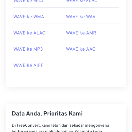
WAVE ke M4A
WAVE ke FLAC
WAVE ke WMA
WAVE ke WAV
WAVE ke ALAC
WAVE ke AMR
WAVE ke MP3
WAVE ke AAC
WAVE ke AIFF
00
00
00
00
00
00
00
00
00
00
00
00
00
00
00
00
Data Anda, Prioritas Kami
01
01
01
01
01
01
01
01
Di FreeConvert, kami lebih dari sekadar mengonversi
02
02
02
02
02
02
02
02
berkas—kami juga melindunginya. Kerangka kerja