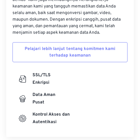
03
03
03
03
03
03
03
03
keamanan kami yang tangguh memastikan data Anda
selalu aman, baik saat mengonversi gambar, video,
04
04
04
04
04
04
04
04
maupun dokumen. Dengan enkripsi canggih, pusat data
yang aman, dan pemantauan yang cermat, kami telah
05
05
05
05
05
05
05
05
menjamin setiap aspek keamanan data Anda.
06
06
06
06
06
06
06
06
07
07
07
07
07
07
07
07
Pelajari lebih lanjut tentang komitmen kami
terhadap keamanan
08
08
08
08
08
08
08
08
09
09
09
09
09
09
09
09
SSL/TLS
10
10
10
10
10
10
10
10
Enkripsi
11
11
11
11
11
11
11
11
Data Aman
12
12
12
12
12
12
12
12
Pusat
13
13
13
13
13
13
13
13
Kontrol Akses dan
Autentikasi
14
14
14
14
14
14
14
14
15
15
15
15
15
15
15
15