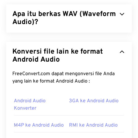
Apa itu berkas WAV (Waveform
Audio)?
Waveform Audio (WAV) adalah format audio digital
terpopuler untuk berkas audio yang tidak
Konversi file lain ke format
terkompresi. WAV merupakan hasil iterasi
Resource Interchange File Format (RIFF)
Android Audio
antara
IBM dan Windows. Berkas WAV jauh lebih besar
daripada berkas M4A dan MP3, sehingga kurang
FreeConvert.com dapat mengonversi file Anda
praktis untuk penggunaan konsumen pada
yang lain ke format Android Audio :
pemutar portabel. Namun, kualitasnya memang
melampaui
M4A
dan
MP3
.
Android Audio
3GA ke Android Audio
Konverter
Bagaimana cara membuka berkas
WAV?
M4P ke Android Audio
RMI ke Android Audio
Pemutar bawaan untuk membuka berkas WAV