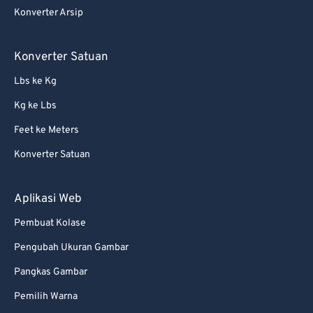
Konverter Arsip
56
56
56
56
56
56
57
57
57
57
57
57
Konverter Satuan
58
58
58
58
58
58
Lbs ke Kg
59
59
59
59
59
59
Kg ke Lbs
60
60
Feet ke Meters
61
61
Konverter Satuan
62
62
63
63
Aplikasi Web
64
64
Pembuat Kolase
65
65
Pengubah Ukuran Gambar
66
66
Pangkas Gambar
67
67
Pemilih Warna
68
68