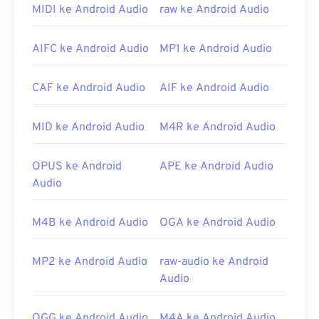
adalah
Windows Media Player
. Sebagai alternatif,
MIDI ke Android Audio
raw ke Android Audio
program seperti
iTunes
,
VLC Media Player
, dan
QuickTime
juga dapat digunakan untuk membuka
AIFC ke Android Audio
MP1 ke Android Audio
dan memutar berkas WAV.
Karena kualitas berkas
WAV
yang lebih tinggi dan
CAF ke Android Audio
AIF ke Android Audio
tidak terkompresi, berkas ini cocok untuk diimpor
ke program penyuntingan, produksi, dan
MID ke Android Audio
M4R ke Android Audio
manipulasi musik.
UltraMixer
adalah program
perangkat lunak lintas sistem operasi untuk deejay
yang dapat menjalankan berkas WAV dengan baik.
OPUS ke Android
APE ke Android Audio
Elmedia Player
juga mendukung berkas WAV.
Audio
Dikembangkan oleh:
Microsoft
,
IBM
M4B ke Android Audio
OGA ke Android Audio
Rilis Awal: 1991
Tautan yang berguna:
MP2 ke Android Audio
raw-audio ke Android
https://en.wikipedia.org/wiki/WAV
Audio
https://www.techopedia.com/definisi/12636/bentuk-
gelombang-audio-wav
OGG ke Android Audio
M4A ke Android Audio