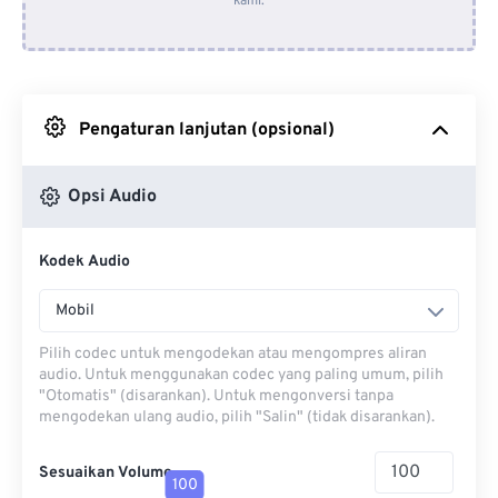
kami.
Dari Dropbox
Dari Google Drive
Pengaturan lanjutan (opsional)
Dari OneDrive
Opsi Audio
Dari Url
Kodek Audio
Mobil
Pilih codec untuk mengodekan atau mengompres aliran
audio. Untuk menggunakan codec yang paling umum, pilih
"Otomatis" (disarankan). Untuk mengonversi tanpa
mengodekan ulang audio, pilih "Salin" (tidak disarankan).
Sesuaikan Volume
100