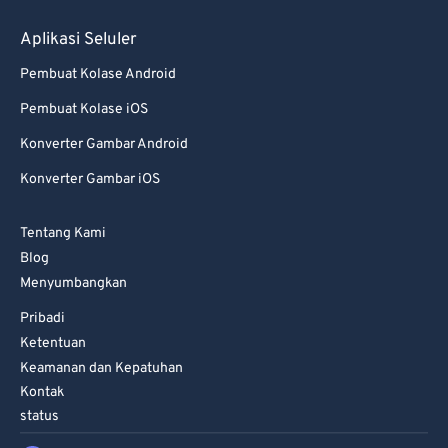
69
69
Aplikasi Seluler
70
70
Pembuat Kolase Android
71
71
Pembuat Kolase iOS
72
72
Konverter Gambar Android
73
73
Konverter Gambar iOS
74
74
75
75
Tentang Kami
Blog
76
76
Menyumbangkan
77
77
Pribadi
78
78
Ketentuan
79
79
Keamanan dan Kepatuhan
Kontak
80
80
status
81
81