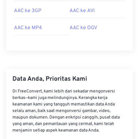
02
02
02
02
02
02
02
02
AAC ke 3GP
AAC ke AVI
03
03
03
03
03
03
03
03
AAC ke MP4
AAC ke OGV
04
04
04
04
04
04
04
04
05
05
05
05
05
05
05
05
06
06
06
06
06
06
06
06
07
07
07
07
07
07
07
07
08
08
08
08
08
08
08
08
Data Anda, Prioritas Kami
09
09
09
09
09
09
09
09
Di FreeConvert, kami lebih dari sekadar mengonversi
10
10
10
10
10
10
10
10
berkas—kami juga melindunginya. Kerangka kerja
11
11
11
11
11
11
11
11
keamanan kami yang tangguh memastikan data Anda
selalu aman, baik saat mengonversi gambar, video,
12
12
12
12
12
12
12
12
maupun dokumen. Dengan enkripsi canggih, pusat data
13
13
13
13
13
13
13
13
yang aman, dan pemantauan yang cermat, kami telah
menjamin setiap aspek keamanan data Anda.
14
14
14
14
14
14
14
14