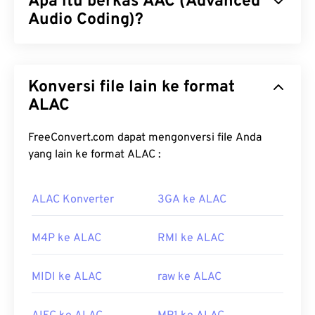
Apa itu berkas AAC (Advanced
Audio Coding)?
Advanced Audio Coding (AAC) adalah format
berkas audio digital yang mengurangi ukuran
Konversi file lain ke format
berkas melalui kompresi
lossy
. Kegunaan
utamanya adalah TV digital, radio digital, dan
ALAC
streaming internet. Ini adalah format audio standar
untuk
iOS
,
YouTube
,
Nintendo
, dan
PlayStation
.
FreeConvert.com dapat mengonversi file Anda
ISO
/
IEC
menetapkan
codec
AAC sebagai
yang lain ke format ALAC :
penyempurnaan dari
MP3
, karena kemampuannya
untuk mengompresi ukuran berkas secara lebih
ALAC Konverter
3GA ke ALAC
efisien sekaligus memberikan kualitas yang serupa
dengan audio tanpa kompresi.
M4P ke ALAC
RMI ke ALAC
Bagaimana cara membuka berkas
AAC?
MIDI ke ALAC
raw ke ALAC
Untuk hasil terbaik, gunakan
pemutar media VLC