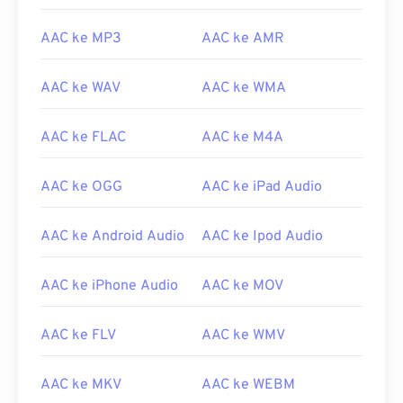
AAC ke MP3
AAC ke AMR
AAC ke WAV
AAC ke WMA
AAC ke FLAC
AAC ke M4A
AAC ke OGG
AAC ke iPad Audio
AAC ke Android Audio
AAC ke Ipod Audio
AAC ke iPhone Audio
AAC ke MOV
00
00
00
00
00
00
00
00
AAC ke FLV
AAC ke WMV
00
00
00
00
00
00
00
00
AAC ke MKV
AAC ke WEBM
01
01
01
01
01
01
01
01