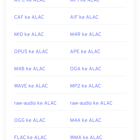
AIFC ke ALAC
MP1 ke ALAC
untuk membuka berkas AAC. Sebagai alternatif,
AAC juga dapat dibuka secara default di
iTunes
.
Namun, berkas AAC ada di mana-mana dan dapat
CAF ke ALAC
AIF ke ALAC
dibuka di banyak program dan perangkat lunak lain.
MID ke ALAC
M4R ke ALAC
Selain itu, karena berkas AAC sering berfungsi
sebagai berkas audio untuk permainan video,
berkas tersebut dapat dibuka di sebagian besar
OPUS ke ALAC
APE ke ALAC
konsol permainan populer, seperti
Nintendo 3DS
dan
Playstation 4
.
M4B ke ALAC
OGA ke ALAC
Dikembangkan oleh:
Komite Audio ISO/IEC MPEG
Rilis Awal:
WAVE ke ALAC
1997
MP2 ke ALAC
Tautan yang berguna:
raw-audio ke ALAC
raw-audio ke ALAC
https://en.wikipedia.org/wiki/Pengodean_Audio_Tingka
https://www.iso.org/standard/43345.html?
OGG ke ALAC
M4A ke ALAC
browse=tc
FLAC ke ALAC
WMA ke ALAC