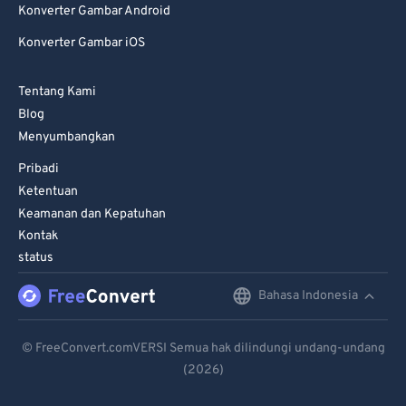
Konverter Gambar Android
81
81
Konverter Gambar iOS
82
82
83
83
Tentang Kami
84
84
Blog
Menyumbangkan
85
85
Pribadi
86
86
Ketentuan
87
87
Keamanan dan Kepatuhan
Kontak
88
88
status
89
89
Bahasa Indonesia
English
90
90
91
91
Deutsch
© FreeConvert.comVERSI Semua hak dilindungi undang-undang
92
92
(2026)
Español
93
93