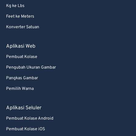
Kg ke Lbs
68
68
Feet ke Meters
69
69
Konverter Satuan
70
70
71
71
Aplikasi Web
72
72
Pembuat Kolase
73
73
Pengubah Ukuran Gambar
74
74
Pangkas Gambar
75
75
Pemilih Warna
76
76
77
77
Aplikasi Seluler
78
78
Pembuat Kolase Android
79
79
Pembuat Kolase iOS
80
80