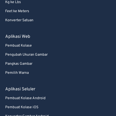
Kg ke Lbs
Feet ke Meters
Konverter Satuan
Aplikasi Web
Pembuat Kolase
Pengubah Ukuran Gambar
Pangkas Gambar
Pemilih Warna
Aplikasi Seluler
Pembuat Kolase Android
Pembuat Kolase iOS