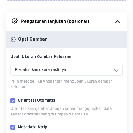
Dari Google Drive
Pengaturan lanjutan (opsional)
Dari OneDrive
Opsi Gambar
Dari Url
Ubah Ukuran Gambar Keluaran
Pertahankan ukuran aslinya
Pilih metode jika Anda ingin mengubah ukuran gambar
keluaran.
Orientasi Otomatis
Orientasikan gambar dengan benar menggunakan data
sensor gravitasi yang disimpan dalam EXIF
Metadata Strip