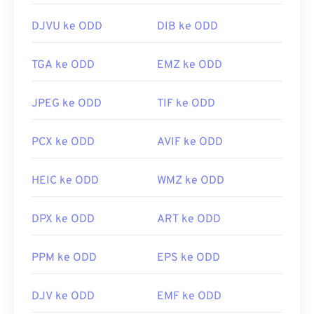
DJVU ke ODD
DIB ke ODD
TGA ke ODD
EMZ ke ODD
JPEG ke ODD
TIF ke ODD
PCX ke ODD
AVIF ke ODD
HEIC ke ODD
WMZ ke ODD
DPX ke ODD
ART ke ODD
PPM ke ODD
EPS ke ODD
DJV ke ODD
EMF ke ODD