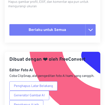
Hapus gambar profil, EXIF, dan komentar apa pun untuk
mengurangi ukuran
Berlaku untuk Semua
Setel ulang semua opsi
Terapkan dari Preset
Dibuat dengan
❤️
oleh
FreeConvert
Simpan sebagai Preset
Editor Foto AI
Coba ClipSnap, alat pengeditan foto AI kami yang canggih.
Penghapus Latar Belakang
Generator Gambar AI
Penghapus Ajaib