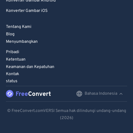
Konverter Gambar Android
Konverter Gambar iOS
Tentang Kami
Blog
Menyumbangkan
Pribadi
Ketentuan
Keamanan dan Kepatuhan
Kontak
status
Bahasa Indonesia
English
Deutsch
© FreeConvert.comVERSI Semua hak dilindungi undang-undang
(2026)
Español
Français