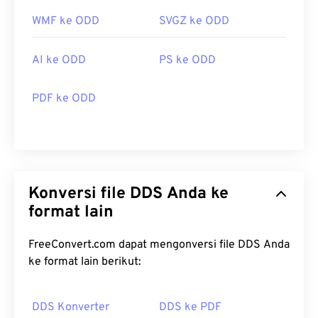
WMF ke ODD
SVGZ ke ODD
AI ke ODD
PS ke ODD
PDF ke ODD
Konversi file DDS Anda ke
format lain
FreeConvert.com dapat mengonversi file DDS Anda
ke format lain berikut:
DDS Konverter
DDS ke PDF