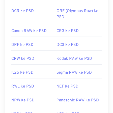
Tautan yang berguna:
DCR ke PSD
ORF (Olympus Raw) ke
Dikembangkan oleh:
Microsoft Corporation
https://www.lifewire.com/psd-file-2622194
PSD
Rilis Awal:
20 November 1985
Canon RAW ke PSD
CR3 ke PSD
DRF ke PSD
DCS ke PSD
CRW ke PSD
Kodak RAW ke PSD
K25 ke PSD
Sigma RAW ke PSD
RWL ke PSD
NEF ke PSD
NRW ke PSD
Panasonic RAW ke PSD