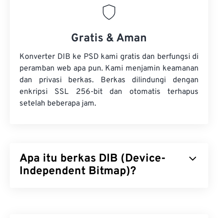
Gratis & Aman
Konverter DIB ke PSD kami gratis dan berfungsi di
peramban web apa pun. Kami menjamin keamanan
dan privasi berkas. Berkas dilindungi dengan
enkripsi SSL 256-bit dan otomatis terhapus
setelah beberapa jam.
Apa itu berkas DIB (Device-
Independent Bitmap)?
Device-Independent Bitmap (DIB) adalah jenis
bitmap (
BMP
) yang ditampilkan dengan baik di
perangkat apa pun. DIB mencapai hal ini melalui