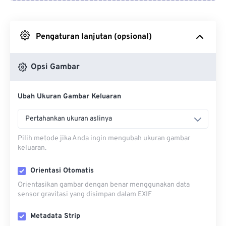
Dari Google Drive
Pengaturan lanjutan (opsional)
Dari OneDrive
Opsi Gambar
Dari Url
Ubah Ukuran Gambar Keluaran
Pertahankan ukuran aslinya
Pilih metode jika Anda ingin mengubah ukuran gambar
keluaran.
Orientasi Otomatis
Orientasikan gambar dengan benar menggunakan data
sensor gravitasi yang disimpan dalam EXIF
Metadata Strip