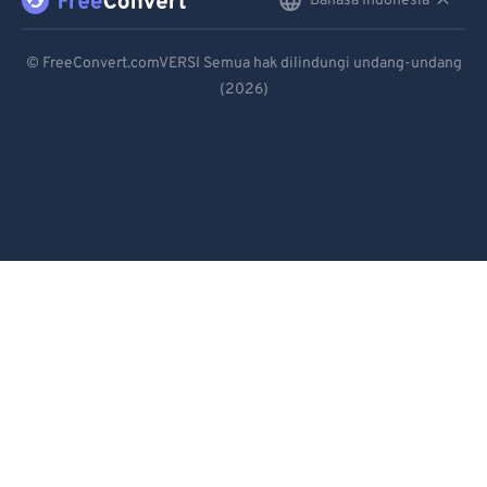
Bahasa Indonesia
English
Deutsch
© FreeConvert.comVERSI Semua hak dilindungi undang-undang
(2026)
Español
Français
Português
Italiano
Dutch
日本語
简体中文
繁體中文
한국어