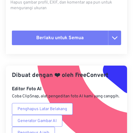
Hapus gambar profil, EXIF, dan komentar apa pun untuk
mengurangi ukuran
Berlaku untuk Semua
Setel ulang semua opsi
Terapkan dari Preset
Dibuat dengan
❤️
oleh
FreeConvert
Simpan sebagai Preset
Editor Foto AI
Coba ClipSnap, alat pengeditan foto AI kami yang canggih.
Penghapus Latar Belakang
Generator Gambar AI
Penghapus Ajaib