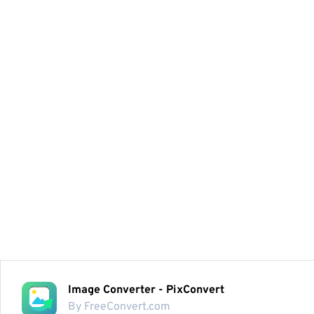
Image Converter - PixConvert
By FreeConvert.com