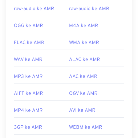
https://en.wikipedia.org/wiki/Adaptive_Multi-
raw-audio ke AMR
raw-audio ke AMR
Rate_audio_codec
https://www.etsi.org/
OGG ke AMR
M4A ke AMR
FLAC ke AMR
WMA ke AMR
WAV ke AMR
ALAC ke AMR
MP3 ke AMR
AAC ke AMR
AIFF ke AMR
OGV ke AMR
MP4 ke AMR
AVI ke AMR
3GP ke AMR
WEBM ke AMR