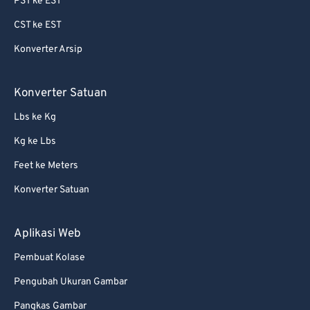
PST ke EST
69
69
CST ke EST
70
70
Konverter Arsip
71
71
72
72
Konverter Satuan
73
73
Lbs ke Kg
74
74
Kg ke Lbs
75
75
Feet ke Meters
76
76
Konverter Satuan
77
77
78
78
Aplikasi Web
79
79
Pembuat Kolase
80
80
Pengubah Ukuran Gambar
81
81
Pangkas Gambar