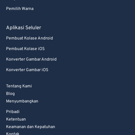
82
82
Pemilih Warna
83
83
84
84
Aplikasi Seluler
85
85
Pembuat Kolase Android
86
86
Pembuat Kolase iOS
87
87
Konverter Gambar Android
88
88
Konverter Gambar iOS
89
89
Tentang Kami
90
90
Blog
91
91
Menyumbangkan
92
92
Pribadi
93
93
Ketentuan
Keamanan dan Kepatuhan
94
94
Kontak