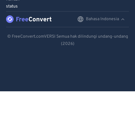
95
95
status
96
96
Bahasa Indonesia
English
97
97
Deutsch
98
98
© FreeConvert.comVERSI Semua hak dilindungi undang-undang
99
99
(2026)
Español
Français
Português
Italiano
Dutch
日本語
简体中文
繁體中文