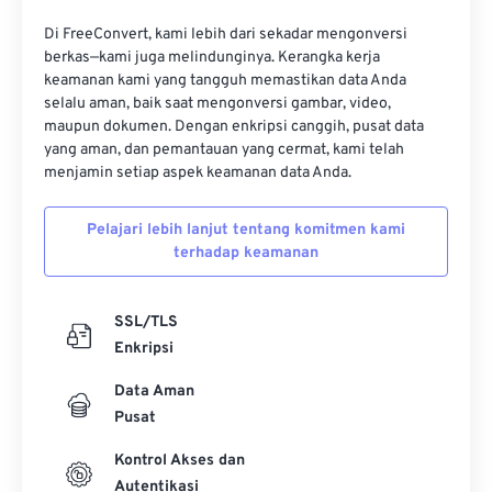
16
16
16
16
16
16
16
16
Di FreeConvert, kami lebih dari sekadar mengonversi
17
17
17
17
17
17
17
17
berkas—kami juga melindunginya. Kerangka kerja
keamanan kami yang tangguh memastikan data Anda
18
18
18
18
18
18
18
18
selalu aman, baik saat mengonversi gambar, video,
19
19
19
19
19
19
19
19
maupun dokumen. Dengan enkripsi canggih, pusat data
yang aman, dan pemantauan yang cermat, kami telah
20
20
20
20
20
20
20
20
menjamin setiap aspek keamanan data Anda.
21
21
21
21
21
21
21
21
Pelajari lebih lanjut tentang komitmen kami
22
22
22
22
22
22
22
22
terhadap keamanan
23
23
23
23
23
23
23
23
24
24
24
24
24
24
SSL/TLS
25
25
25
25
25
25
Enkripsi
26
26
26
26
26
26
Data Aman
Pusat
27
27
27
27
27
27
28
28
28
28
28
28
Kontrol Akses dan
Autentikasi