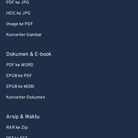
PDF ke JPG
56
56
56
56
56
56
HEIC ke JPG
57
57
57
57
57
57
Image ke PDF
58
58
58
58
58
58
Konverter Gambar
59
59
59
59
59
59
60
60
Dokumen & E-book
61
61
PDF ke WORD
62
62
EPUB ke PDF
63
63
EPUB ke MOBI
64
64
Konverter Dokumen
65
65
66
66
Arsip & Waktu
67
67
RAR ke Zip
68
68