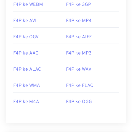
F4P ke WEBM
F4P ke 3GP
F4P ke AVI
F4P ke MP4
F4P ke OGV
F4P ke AIFF
F4P ke AAC
F4P ke MP3
F4P ke ALAC
F4P ke WAV
00
00
00
00
00
00
00
00
F4P ke WMA
F4P ke FLAC
F4P ke M4A
F4P ke OGG
00
00
00
00
00
00
00
00
01
01
01
01
01
01
01
01
02
02
02
02
02
02
02
02