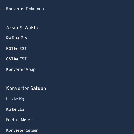
75
75
Konverter Dokumen
76
76
77
77
Arsip & Waktu
78
78
RAR ke Zip
79
79
PST ke EST
80
80
CST ke EST
81
81
Konverter Arsip
82
82
83
83
Konverter Satuan
84
84
Lbs ke Kg
85
85
Kg ke Lbs
86
86
Feet ke Meters
87
87
Konverter Satuan