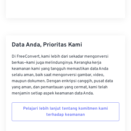
22
22
22
22
22
22
22
22
23
23
23
23
23
23
23
23
24
24
24
24
24
24
25
25
25
25
25
25
26
26
26
26
26
26
Data Anda, Prioritas Kami
27
27
27
27
27
27
Di FreeConvert, kami lebih dari sekadar mengonversi
28
28
28
28
28
28
berkas—kami juga melindunginya. Kerangka kerja
keamanan kami yang tangguh memastikan data Anda
29
29
29
29
29
29
selalu aman, baik saat mengonversi gambar, video,
30
30
30
30
30
30
maupun dokumen. Dengan enkripsi canggih, pusat data
yang aman, dan pemantauan yang cermat, kami telah
31
31
31
31
31
31
menjamin setiap aspek keamanan data Anda.
32
32
32
32
32
32
Pelajari lebih lanjut tentang komitmen kami
33
33
33
33
33
33
terhadap keamanan
34
34
34
34
34
34
35
35
35
35
35
35