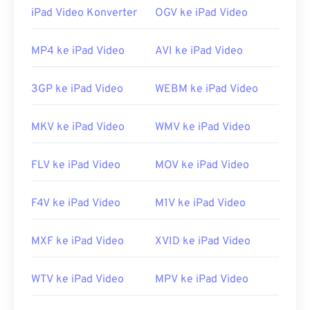
Management (DRM)
.
iPad Video Konverter
OGV ke iPad Video
Bagaimana cara membuka berkas
F4P?
MP4 ke iPad Video
AVI ke iPad Video
Di sebagian besar platform, berkas F4P terbuka di
3GP ke iPad Video
WEBM ke iPad Video
Adobe Flash Player
secara default. Di Microsoft
Windows OS,
Adobe AIR
mungkin merupakan
MKV ke iPad Video
WMV ke iPad Video
pemutar default. Untuk hasil yang terjamin di Mac
OS X dan Linux/Unix, buka berkas F4P dengan
VLC
Media Player
.
FLV ke iPad Video
MOV ke iPad Video
Perlu diketahui bahwa
perangkat Apple iOS
tidak
F4V ke iPad Video
M1V ke iPad Video
mendukung plugin Adobe Flash Player. Namun,
Puffin Web Browser
adalah opsi gratis yang dapat
mengatasi batasan iOS. Ingatlah selalu bahwa "P"
MXF ke iPad Video
XVID ke iPad Video
dalam F4P berarti "protected" (dilindungi).
Dikembangkan oleh:
Adobe
WTV ke iPad Video
MPV ke iPad Video
Rilis awal:
2007