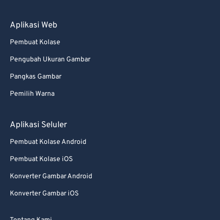
88
88
89
89
Aplikasi Web
90
90
Pembuat Kolase
91
91
Pengubah Ukuran Gambar
92
92
Pangkas Gambar
93
93
Pemilih Warna
94
94
95
95
Aplikasi Seluler
96
96
Pembuat Kolase Android
97
97
Pembuat Kolase iOS
98
98
Konverter Gambar Android
99
99
Konverter Gambar iOS