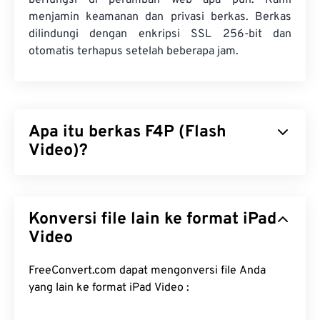
berfungsi di peramban web apa pun. Kami
menjamin keamanan dan privasi berkas. Berkas
dilindungi dengan enkripsi SSL 256-bit dan
otomatis terhapus setelah beberapa jam.
Apa itu berkas F4P (Flash
Video)?
F4P adalah format kontainer yang umum
digunakan dan sering disebut sebagai "
Flash Video
Konversi file lain ke format iPad
". Format ini mengompresi berkas multimedia
dengan
Video
codec
dan memfasilitasi pengiriman berkas
sebagai streaming audio dan video melalui
internet. Terlepas dari satu perbedaan, F4P
FreeConvert.com dapat mengonversi file Anda
merupakan format yang sama dengan F4V; kecuali
yang lain ke format iPad Video :
berkas F4P dilindungi oleh
Digital Rights