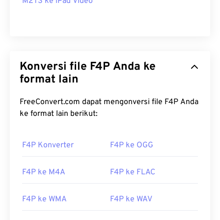
M2TS ke iPad Video
Konversi file F4P Anda ke
format lain
FreeConvert.com dapat mengonversi file F4P Anda
ke format lain berikut:
F4P Konverter
F4P ke OGG
F4P ke M4A
F4P ke FLAC
F4P ke WMA
F4P ke WAV