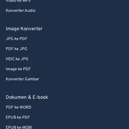
Video ke MP3
62
62
Konverter Audio
63
63
64
64
Image Konverter
65
65
JPG ke PDF
66
66
PDF ke JPG
67
67
HEIC ke JPG
68
68
Image ke PDF
69
69
Konverter Gambar
70
70
71
71
Dokumen & E-book
72
72
PDF ke WORD
73
73
EPUB ke PDF
74
74
EPUB ke MOBI