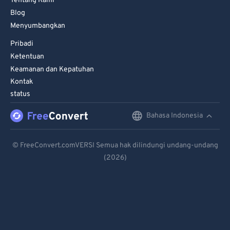
Tentang Kami
Blog
Menyumbangkan
Pribadi
Ketentuan
Keamanan dan Kepatuhan
Kontak
status
Bahasa Indonesia
English
Deutsch
© FreeConvert.comVERSI Semua hak dilindungi undang-undang
(2026)
Español
Français
Português
Italiano