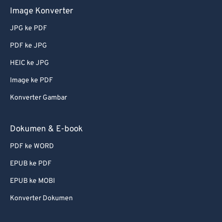
73
73
Image Konverter
74
74
JPG ke PDF
75
75
PDF ke JPG
76
76
HEIC ke JPG
77
77
Image ke PDF
78
78
Konverter Gambar
79
79
80
80
Dokumen & E-book
81
81
PDF ke WORD
82
82
EPUB ke PDF
83
83
EPUB ke MOBI
84
84
Konverter Dokumen
85
85