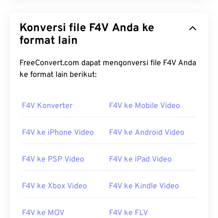
Konversi file F4V Anda ke
format lain
FreeConvert.com dapat mengonversi file F4V Anda
00
00
00
00
00
00
00
00
ke format lain berikut:
F4V Konverter
F4V ke Mobile Video
00
00
00
00
00
00
00
00
01
01
01
01
01
01
01
01
F4V ke iPhone Video
F4V ke Android Video
02
02
02
02
02
02
02
02
03
03
03
03
03
03
03
03
F4V ke PSP Video
F4V ke iPad Video
04
04
04
04
04
04
04
04
F4V ke Xbox Video
F4V ke Kindle Video
05
05
05
05
05
05
05
05
06
06
06
06
06
06
06
06
F4V ke MOV
F4V ke FLV