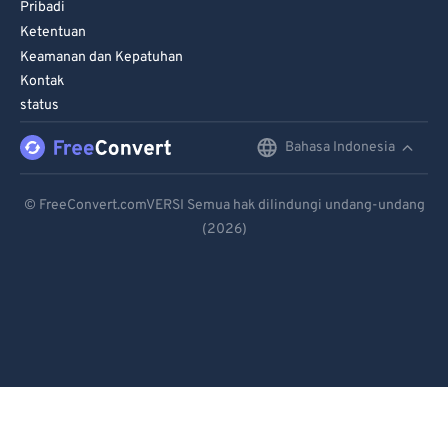
Pribadi
Ketentuan
Keamanan dan Kepatuhan
Kontak
status
Bahasa Indonesia
English
Deutsch
© FreeConvert.comVERSI Semua hak dilindungi undang-undang
(2026)
Español
Français
Português
Italiano
Dutch
日本語