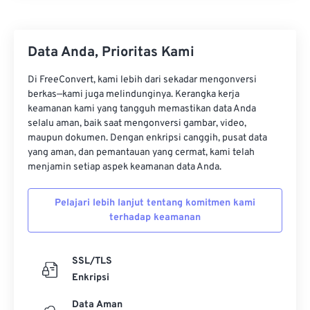
33
33
33
33
33
33
34
34
34
34
34
34
35
35
35
35
35
35
Data Anda, Prioritas Kami
36
36
36
36
36
36
Di FreeConvert, kami lebih dari sekadar mengonversi
berkas—kami juga melindunginya. Kerangka kerja
37
37
37
37
37
37
keamanan kami yang tangguh memastikan data Anda
38
38
38
38
38
38
selalu aman, baik saat mengonversi gambar, video,
maupun dokumen. Dengan enkripsi canggih, pusat data
39
39
39
39
39
39
yang aman, dan pemantauan yang cermat, kami telah
40
40
40
40
40
40
menjamin setiap aspek keamanan data Anda.
41
41
41
41
41
41
Pelajari lebih lanjut tentang komitmen kami
42
42
42
42
42
42
terhadap keamanan
43
43
43
43
43
43
44
44
44
44
44
44
SSL/TLS
Enkripsi
45
45
45
45
45
45
Data Aman
46
46
46
46
46
46