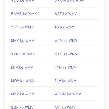
VOB ke WMV
DVR-MS ke WMV
https://www.iso.org/standar/68960.html
konversi diperlukan,
HandBrake
adalah alat gratis
dan sumber terbuka untuk mengonversi berkas
RMVB ke WMV
ASF ke WMV
WMV.
Dikembangkan oleh:
Microsoft
3G2 ke WMV
TS ke WMV
Rilis awal:
1999
MPV ke WMV
WTV ke WMV
Tautan yang berguna:
https://en.wikipedia.org/wiki/Windows_Media_Video
XVID ke WMV
MXF ke WMV
https://en.wikipedia.org/wiki/Format_Sistem_Lanjutan
M1V ke WMV
F4P ke WMV
MOV ke WMV
FLV ke WMV
MKV ke WMV
WEBM ke WMV
3GP ke WMV
AVI ke WMV