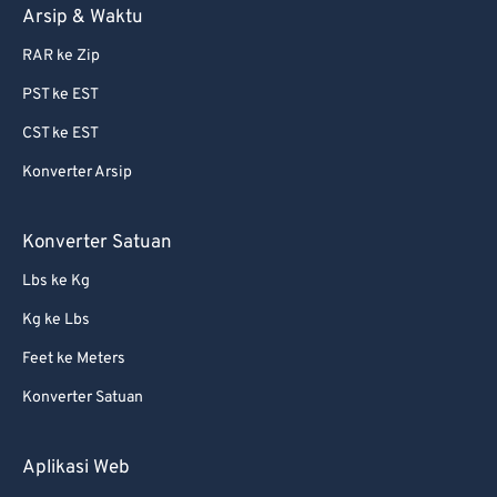
86
86
Arsip & Waktu
87
87
RAR ke Zip
88
88
PST ke EST
89
89
CST ke EST
90
90
Konverter Arsip
91
91
92
92
Konverter Satuan
93
93
Lbs ke Kg
94
94
Kg ke Lbs
95
95
Feet ke Meters
96
96
Konverter Satuan
97
97
98
98
Aplikasi Web