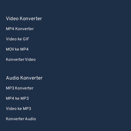
60
60
61
61
Video Konverter
62
62
MP4 Konverter
63
63
Video ke GIF
64
64
MOV ke MP4
65
65
Konverter Video
66
66
67
67
Audio Konverter
68
68
MP3 Konverter
69
69
MP4 ke MP3
70
70
Video ke MP3
71
71
Konverter Audio
72
72