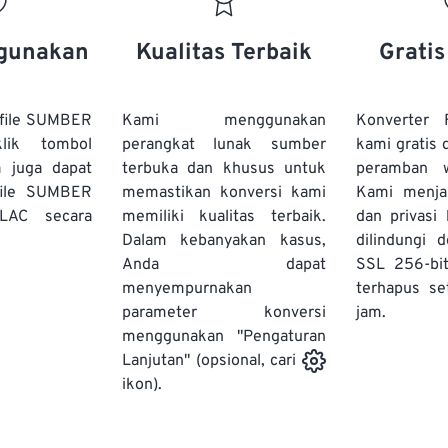
20
20
20
20
17
17
17
17
21
21
21
21
18
18
18
18
gunakan
Kualitas Terbaik
Grati
22
22
22
22
19
19
19
19
23
23
23
23
20
20
20
20
file SUMBER
Kami menggunakan
Konverter
24
24
24
lik tombol
perangkat lunak sumber
kami gratis 
21
21
21
21
a juga dapat
terbuka dan khusus untuk
peramban 
25
25
25
22
22
22
22
file SUMBER
memastikan konversi kami
Kami menj
26
26
26
LAC secara
memiliki kualitas terbaik.
23
23
23
23
dan privasi
Dalam kebanyakan kasus,
dilindungi 
27
27
27
24
24
24
Anda dapat
SSL 256-bi
28
28
28
25
25
25
menyempurnakan
terhapus se
parameter konversi
29
29
29
jam.
26
26
26
menggunakan "Pengaturan
30
30
30
27
27
27
Lanjutan" (opsional, cari
31
31
31
ikon).
28
28
28
32
32
32
29
29
29