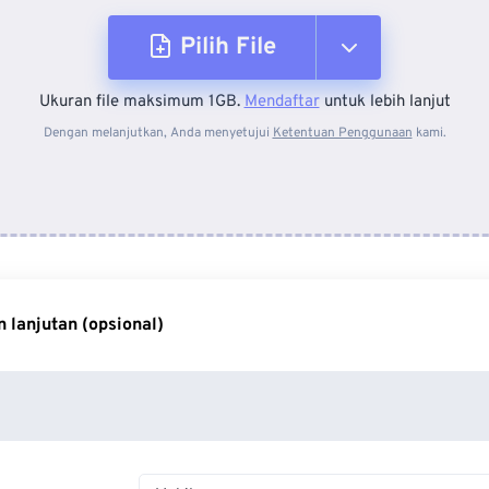
Pilih File
Ukuran file maksimum 1GB.
Mendaftar
untuk lebih lanjut
Dari Perangkat
Dengan melanjutkan, Anda menyetujui
Ketentuan Penggunaan
kami.
Dari Dropbox
Dari Google Drive
 lanjutan (opsional)
Dari OneDrive
Dari Url