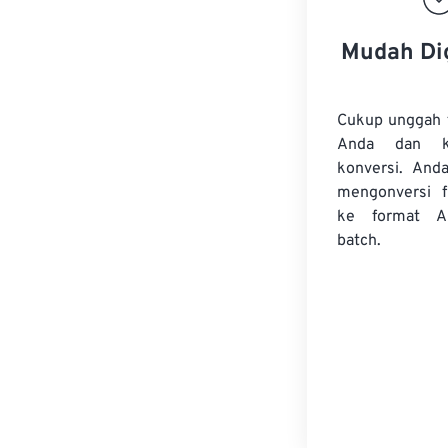
Mudah Di
Cukup unggah 
Anda dan k
konversi. And
mengonversi
ke format A
batch.