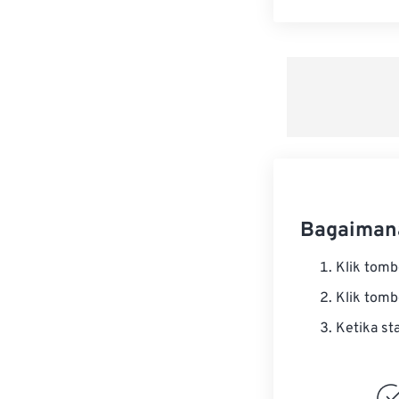
Bagaiman
Klik tom
Klik tom
Ketika st