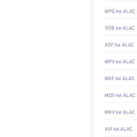
Dikembangkan 
MPG ke ALAC
Rilis awal:
200
Tautan yang b
VOB ke ALAC
https://en.wiki
ASF ke ALAC
https://www.is
MPV ke ALAC
MXF ke ALAC
MOV ke ALAC
MKV ke ALAC
AVI ke ALAC