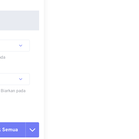
ada
 Biarkan pada
k Semua