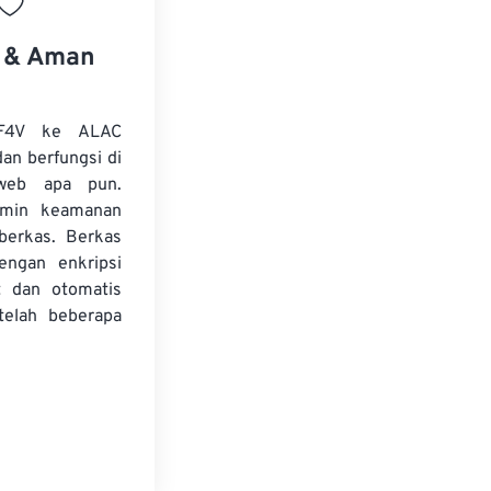
s & Aman
 F4V ke ALAC
dan berfungsi di
web apa pun.
amin keamanan
 berkas. Berkas
dengan enkripsi
t dan otomatis
telah beberapa