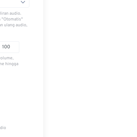
iran audio.
h "Otomatis"
n ulang audio,
volume,
me hingga
udio