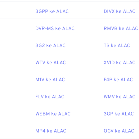
43
43
43
oleh:
Adobe
47
47
47
44
44
44
3GPP ke ALAC
DIVX ke ALAC
7
48
48
48
45
45
45
erguna:
DVR-MS ke ALAC
RMVB ke ALAC
49
49
49
46
46
46
pedia.org/wiki/Flash_Video
50
50
50
47
47
47
3G2 ke ALAC
TS ke ALAC
o.org/standar/68960.html
51
51
51
48
48
48
52
52
52
WTV ke ALAC
XVID ke ALAC
49
49
49
53
53
53
50
50
50
M1V ke ALAC
F4P ke ALAC
54
54
54
51
51
51
55
55
55
52
52
52
FLV ke ALAC
WMV ke ALAC
56
56
56
53
53
53
WEBM ke ALAC
3GP ke ALAC
57
57
57
54
54
54
58
58
58
55
55
55
MP4 ke ALAC
OGV ke ALAC
59
59
59
56
56
56