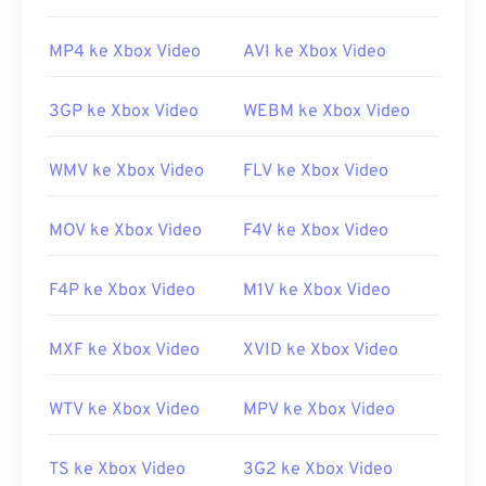
lain.
MP4 ke Xbox Video
AVI ke Xbox Video
Bagaimana cara membuka berkas
MKV?
3GP ke Xbox Video
WEBM ke Xbox Video
Cara terbaik untuk membuka berkas MKV adalah
WMV ke Xbox Video
FLV ke Xbox Video
dengan menggunakan
pemutar media VLC
.
Pemutar media ini kompatibel dengan semua
sistem operasi dan platform. Hal ini penting karena
MOV ke Xbox Video
F4V ke Xbox Video
MKV bukanlah standar industri, yang berarti
pemutar media lain mungkin tidak mendukungnya.
F4P ke Xbox Video
M1V ke Xbox Video
Selain itu, MKV tidak menggunakan codec untuk
mengompresi ukuran berkas, yang berarti
MXF ke Xbox Video
XVID ke Xbox Video
berkasnya bisa sangat besar. Oleh karena itu, opsi
lain untuk membuka berkas MKV adalah
WTV ke Xbox Video
MPV ke Xbox Video
mengunduh codec yang sesuai dan kompatibel
dengan pemutar media yang dipilih. Untuk
TS ke Xbox Video
3G2 ke Xbox Video
melakukannya, unduh
Combined Community