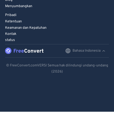
Menyumbangkan
Pribadi
Ketentuan
Keamanan dan Kepatuhan
Kontak
status
Bahasa Indonesia
English
Deutsch
© FreeConvert.comVERSI Semua hak dilindungi undang-undang
(2026)
Español
Français
Português
Italiano
Dutch