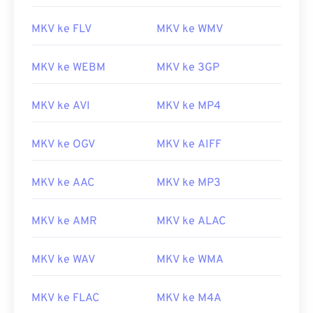
MKV ke FLV
MKV ke WMV
00
00
00
00
00
00
00
00
MKV ke WEBM
MKV ke 3GP
00
00
00
00
00
00
00
00
MKV ke AVI
MKV ke MP4
01
01
01
01
01
01
01
01
02
02
02
02
02
02
02
02
MKV ke OGV
MKV ke AIFF
03
03
03
03
03
03
03
03
MKV ke AAC
MKV ke MP3
04
04
04
04
04
04
04
04
05
05
05
05
05
05
05
05
MKV ke AMR
MKV ke ALAC
06
06
06
06
06
06
06
06
07
07
07
07
07
07
07
07
MKV ke WAV
MKV ke WMA
08
08
08
08
08
08
08
08
MKV ke FLAC
MKV ke M4A
09
09
09
09
09
09
09
09