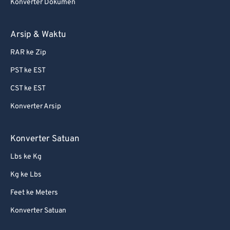
Konverter Dokumen
76
76
77
77
Arsip & Waktu
78
78
RAR ke Zip
79
79
PST ke EST
80
80
CST ke EST
81
81
Konverter Arsip
82
82
83
83
Konverter Satuan
84
84
Lbs ke Kg
85
85
Kg ke Lbs
86
86
Feet ke Meters
87
87
Konverter Satuan
88
88