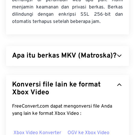
berfungsi di peramban web apa pun. Kami
menjamin keamanan dan privasi berkas. Berkas
dilindungi dengan enkripsi SSL 256-bit dan
otomatis terhapus setelah beberapa jam.
Apa itu berkas MKV (Matroska)?
Matroska (MKV) adalah standar kontainer gratis
dan sumber terbuka yang dapat menampung
Konversi file lain ke format
berkas audiovisual dan multimedia dalam jumlah
tak terbatas dalam satu format berkas. Karena
Xbox Video
bersifat sumber terbuka, pengguna dapat
menyesuaikannya dengan
perangkat lunak sumber
FreeConvert.com dapat mengonversi file Anda
terbuka
. Namanya berasal dari boneka "
yang lain ke format Xbox Video :
Matryoshka
", jenis kerajinan tangan Rusia yang
terkenal, terdiri dari satu set boneka kayu
Xbox Video Konverter
OGV ke Xbox Video
berukuran kecil yang ditumpuk satu di atas yang