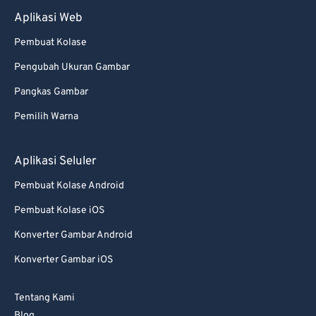
89
89
Aplikasi Web
90
90
Pembuat Kolase
91
91
Pengubah Ukuran Gambar
92
92
Pangkas Gambar
93
93
Pemilih Warna
94
94
95
95
Aplikasi Seluler
96
96
Pembuat Kolase Android
97
97
Pembuat Kolase iOS
98
98
Konverter Gambar Android
99
99
Konverter Gambar iOS
Tentang Kami
Blog