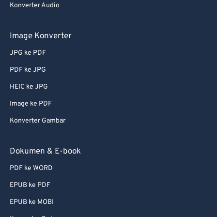
Konverter Audio
63
63
64
64
Image Konverter
65
65
JPG ke PDF
66
66
PDF ke JPG
67
67
HEIC ke JPG
68
68
Image ke PDF
69
69
Konverter Gambar
70
70
71
71
Dokumen & E-book
72
72
PDF ke WORD
73
73
EPUB ke PDF
74
74
EPUB ke MOBI
75
75