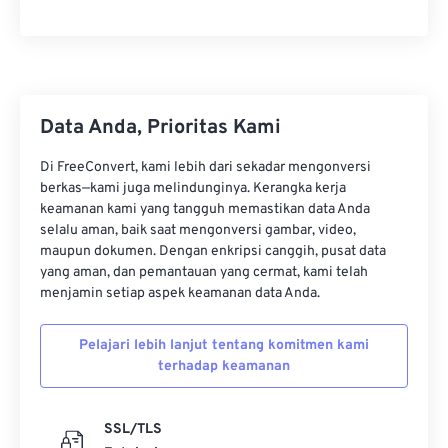
23
23
23
23
23
23
23
23
24
24
24
24
24
24
25
25
25
25
25
25
26
26
26
26
26
26
Data Anda, Prioritas Kami
27
27
27
27
27
27
Di FreeConvert, kami lebih dari sekadar mengonversi
28
28
28
28
28
28
berkas—kami juga melindunginya. Kerangka kerja
keamanan kami yang tangguh memastikan data Anda
29
29
29
29
29
29
selalu aman, baik saat mengonversi gambar, video,
maupun dokumen. Dengan enkripsi canggih, pusat data
30
30
30
30
30
30
yang aman, dan pemantauan yang cermat, kami telah
31
31
31
31
31
31
menjamin setiap aspek keamanan data Anda.
32
32
32
32
32
32
Pelajari lebih lanjut tentang komitmen kami
33
33
33
33
33
33
terhadap keamanan
34
34
34
34
34
34
35
35
35
35
35
35
SSL/TLS