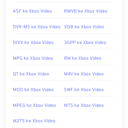
Codec Pack (CCCP)
dari situs tepercaya, seperti
Ninite
.
ASF ke Xbox Video
RMVB ke Xbox Video
Dikembangkan oleh:
Matroska
DVR-MS ke Xbox Video
VOB ke Xbox Video
Rilis awal:
2002
Tautan yang berguna:
DIVX ke Xbox Video
3GPP ke Xbox Video
https://en.wikipedia.org/wiki/Matroska
MPG ke Xbox Video
RM ke Xbox Video
https://www.matroska.org/
QT ke Xbox Video
M4V ke Xbox Video
MOD ke Xbox Video
SWF ke Xbox Video
MPEG ke Xbox Video
MTS ke Xbox Video
M2TS ke Xbox Video