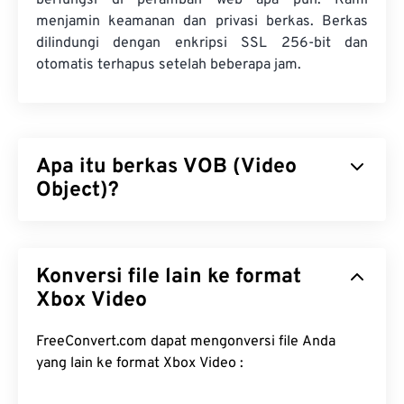
berfungsi di peramban web apa pun. Kami
menjamin keamanan dan privasi berkas. Berkas
dilindungi dengan enkripsi SSL 256-bit dan
otomatis terhapus setelah beberapa jam.
Apa itu berkas VOB (Video
Object)?
Video Object (VOB) adalah format berkas kontainer
untuk berkas film
DVD
. Berkas DVD komersial
Konversi file lain ke format
yang berisi konten berhak cipta hampir selalu
memiliki perlindungan hak cipta, seperti enkripsi
Xbox Video
Content Scramble System (CSS)
yang dilisensikan
dan dikelola oleh
DVD Copy Control Association
FreeConvert.com dapat mengonversi file Anda
(DVD CCA)
.
yang lain ke format Xbox Video :