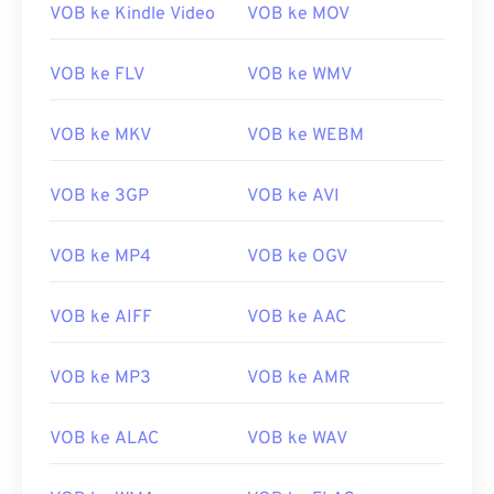
VOB ke Kindle Video
VOB ke MOV
00
00
00
00
00
00
00
00
VOB ke FLV
VOB ke WMV
VOB ke MKV
VOB ke WEBM
00
00
00
00
00
00
00
00
VOB ke 3GP
VOB ke AVI
01
01
01
01
01
01
01
01
02
02
02
02
02
02
02
02
VOB ke MP4
VOB ke OGV
03
03
03
03
03
03
03
03
04
04
04
04
04
04
04
04
VOB ke AIFF
VOB ke AAC
05
05
05
05
05
05
05
05
VOB ke MP3
VOB ke AMR
06
06
06
06
06
06
06
06
07
07
07
07
07
07
07
07
VOB ke ALAC
VOB ke WAV
08
08
08
08
08
08
08
08