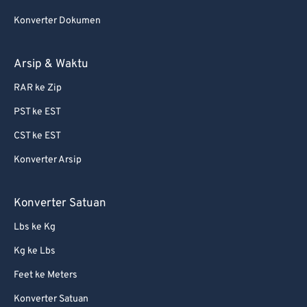
75
75
Konverter Dokumen
76
76
77
77
Arsip & Waktu
78
78
RAR ke Zip
79
79
PST ke EST
80
80
CST ke EST
81
81
Konverter Arsip
82
82
83
83
Konverter Satuan
84
84
Lbs ke Kg
85
85
Kg ke Lbs
86
86
Feet ke Meters
87
87
Konverter Satuan