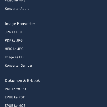
Video ke MP3
62
62
Konverter Audio
63
63
64
64
Image Konverter
65
65
JPG ke PDF
66
66
PDF ke JPG
67
67
HEIC ke JPG
68
68
Image ke PDF
69
69
Konverter Gambar
70
70
71
71
Dokumen & E-book
72
72
PDF ke WORD
73
73
EPUB ke PDF
74
74
EPUB ke MOBI