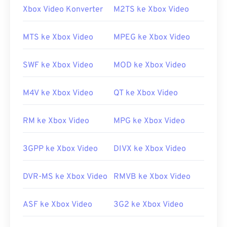
Bagaimana cara membuka berkas
Xbox Video Konverter
M2TS ke Xbox Video
VOB?
Secara default, berkas VOB dapat dibuka di
MTS ke Xbox Video
MPEG ke Xbox Video
Cyberlink PowerDVD
, pemutar yang sering
dipasang di perangkat elektronik konsumen,
SWF ke Xbox Video
MOD ke Xbox Video
seperti laptop, komputer desktop, dan drive DVD.
Karena berkas DVD biasanya dienkripsi, pemutar
M4V ke Xbox Video
QT ke Xbox Video
harus memiliki perangkat lunak dekripsi CSS agar
dapat diputar.
RM ke Xbox Video
MPG ke Xbox Video
Berkas VOB yang tidak terenkripsi biasanya dapat
dibuka di pemutar apa pun yang mendukung
3GPP ke Xbox Video
DIVX ke Xbox Video
pemutaran berkas
MPEG-2
generik.
Pemutar
media VLC
juga dapat memutar berkas VOB yang
tidak terenkripsi, dan berfungsi di berbagai
DVR-MS ke Xbox Video
RMVB ke Xbox Video
platform, termasuk perangkat seluler.
Dikembangkan oleh:
DVD Forum
ASF ke Xbox Video
3G2 ke Xbox Video
Rilis awal:
1997