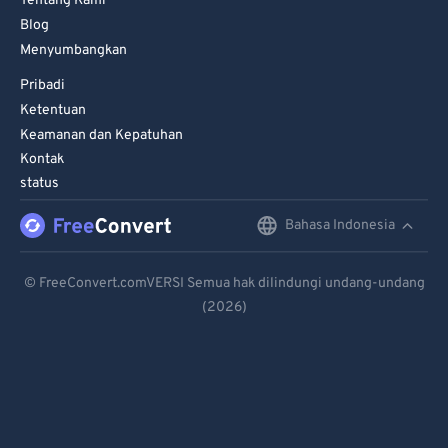
Tentang Kami
Blog
Menyumbangkan
Pribadi
Ketentuan
Keamanan dan Kepatuhan
Kontak
status
Bahasa Indonesia
English
Deutsch
© FreeConvert.comVERSI Semua hak dilindungi undang-undang
(2026)
Español
Français
Português
Italiano