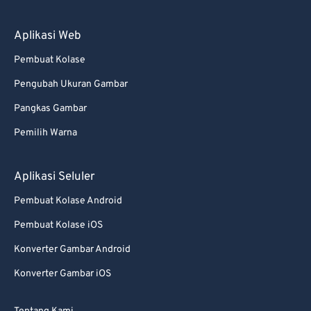
88
88
89
89
Aplikasi Web
90
90
Pembuat Kolase
91
91
Pengubah Ukuran Gambar
92
92
Pangkas Gambar
93
93
Pemilih Warna
94
94
95
95
Aplikasi Seluler
96
96
Pembuat Kolase Android
97
97
Pembuat Kolase iOS
98
98
Konverter Gambar Android
99
99
Konverter Gambar iOS