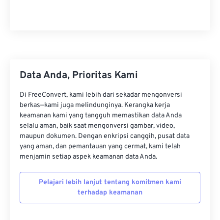
22
22
22
22
22
22
22
22
23
23
23
23
23
23
23
23
24
24
24
24
24
24
25
25
25
25
25
25
26
26
26
26
26
26
Data Anda, Prioritas Kami
27
27
27
27
27
27
Di FreeConvert, kami lebih dari sekadar mengonversi
28
28
28
28
28
28
berkas—kami juga melindunginya. Kerangka kerja
keamanan kami yang tangguh memastikan data Anda
29
29
29
29
29
29
selalu aman, baik saat mengonversi gambar, video,
30
30
30
30
30
30
maupun dokumen. Dengan enkripsi canggih, pusat data
yang aman, dan pemantauan yang cermat, kami telah
31
31
31
31
31
31
menjamin setiap aspek keamanan data Anda.
32
32
32
32
32
32
Pelajari lebih lanjut tentang komitmen kami
33
33
33
33
33
33
terhadap keamanan
34
34
34
34
34
34
35
35
35
35
35
35