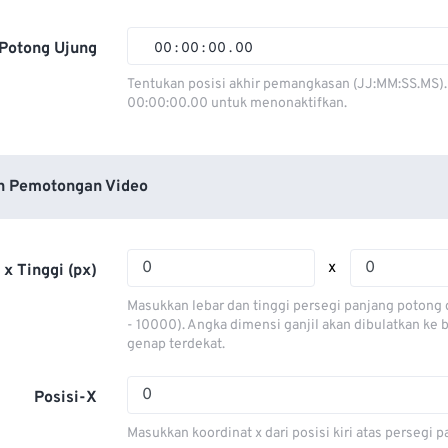
01
01
01
01
02
02
02
02
Potong Ujung
00
:
00
:
00
.
00
03
03
03
03
00
00
00
00
Tentukan posisi akhir pemangkasan (JJ:MM:SS.MS).
00:00:00.00 untuk menonaktifkan.
04
04
04
04
01
01
01
01
05
05
05
05
02
02
02
02
06
06
06
06
03
03
03
03
n Pemotongan Video
07
07
07
07
04
04
04
04
08
08
08
08
05
05
05
05
x
 x Tinggi (px)
09
09
09
09
06
06
06
06
Masukkan lebar dan tinggi persegi panjang potong 
10
10
10
10
07
07
07
07
- 10000). Angka dimensi ganjil akan dibulatkan ke
genap terdekat.
11
11
11
11
08
08
08
08
12
12
12
12
09
09
09
09
Posisi-X
13
13
13
13
10
10
10
10
Masukkan koordinat x dari posisi kiri atas persegi