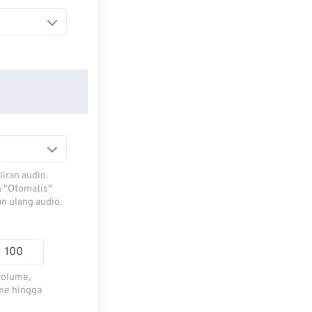
iran audio.
h "Otomatis"
n ulang audio,
volume,
me hingga