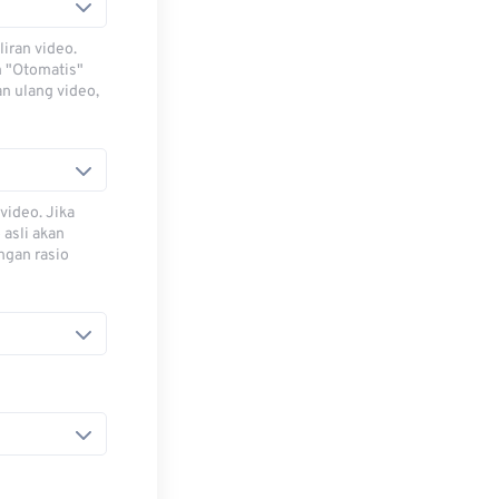
iran video.
h "Otomatis"
n ulang video,
video. Jika
 asli akan
ngan rasio