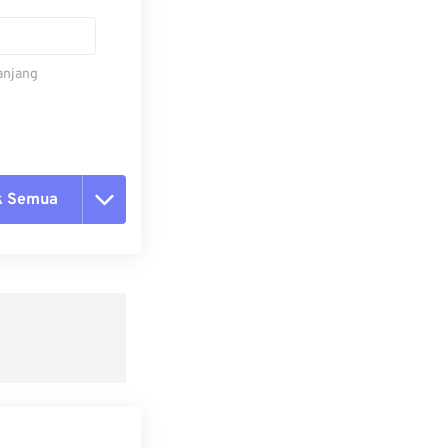
panjang
k Semua
ang semua opsi
 dari Preset
ebagai Preset