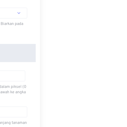
 Biarkan pada
dalam piksel (0
 bawah ke angka
 panjang tanaman