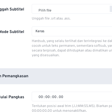
ggah Subtitel
Pilih file
Unggah file .srt atau .ass.
Keras
Mode Subtitel
Hardsub, yang selalu terlihat dan terintegrasi ke da
cocok untuk teks permanen, sementara softsub, ya
secara terpisah, dapat dihidupkan atau dimatikan u
yang disesuaikan.
n Pemangkasan
ulai Pangkas
00
:
00
:
00
.
00
00
00
00
00
Tentukan posisi awal trim (JJ:MM:SS.MS). Biarkan p
00:00:00.00 untuk menonaktifkan.