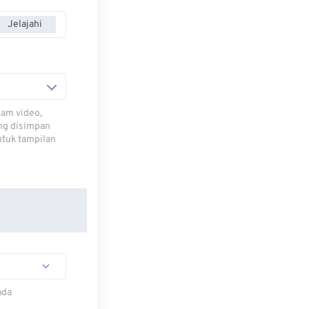
Jelajahi
lam video,
ng disimpan
ntuk tampilan
ada