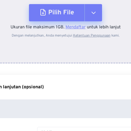
Pilih File
Ukuran file maksimum 1GB.
Mendaftar
untuk lebih lanjut
Dari Perangkat
Dengan melanjutkan, Anda menyetujui
Ketentuan Penggunaan
kami.
Dari Dropbox
Dari Google Drive
 lanjutan (opsional)
Dari OneDrive
Dari Url