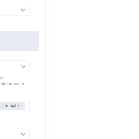
uk
ntuk menyalin
Jelajahi