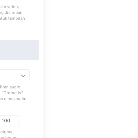
lam video,
ng disimpan
ntuk tampilan
iran audio.
h "Otomatis"
n ulang audio,
volume,