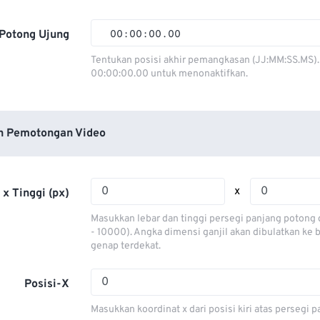
01
01
01
01
02
02
02
02
Potong Ujung
00
:
00
:
00
.
00
03
03
03
03
00
00
00
00
Tentukan posisi akhir pemangkasan (JJ:MM:SS.MS).
00:00:00.00 untuk menonaktifkan.
04
04
04
04
01
01
01
01
05
05
05
05
02
02
02
02
06
06
06
06
03
03
03
03
n Pemotongan Video
07
07
07
07
04
04
04
04
08
08
08
08
05
05
05
05
x
 x Tinggi (px)
09
09
09
09
06
06
06
06
Masukkan lebar dan tinggi persegi panjang potong 
10
10
10
10
07
07
07
07
- 10000). Angka dimensi ganjil akan dibulatkan ke
genap terdekat.
11
11
11
11
08
08
08
08
12
12
12
12
09
09
09
09
Posisi-X
13
13
13
13
10
10
10
10
Masukkan koordinat x dari posisi kiri atas persegi