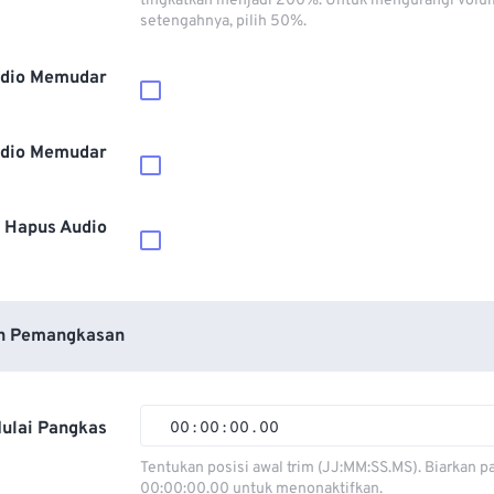
tingkatkan menjadi 200%. Untuk mengurangi volu
setengahnya, pilih 50%.
dio Memudar
dio Memudar
Hapus Audio
n Pemangkasan
ulai Pangkas
00
:
00
:
00
.
00
00
00
00
00
Tentukan posisi awal trim (JJ:MM:SS.MS). Biarkan p
00:00:00.00 untuk menonaktifkan.