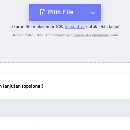
Pilih File
Ukuran file maksimum 1GB.
Mendaftar
untuk lebih lanjut
Dari Perangkat
Dengan melanjutkan, Anda menyetujui
Ketentuan Penggunaan
kami.
Dari Dropbox
Dari Google Drive
 lanjutan (opsional)
Dari OneDrive
Dari Url