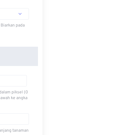
 Biarkan pada
dalam piksel (0
 bawah ke angka
 panjang tanaman