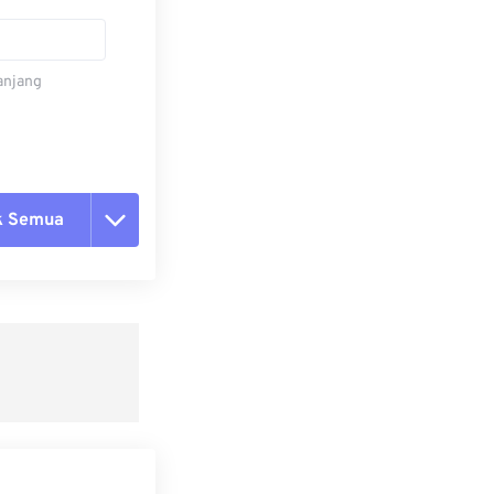
panjang
k Semua
ang semua opsi
 dari Preset
ebagai Preset