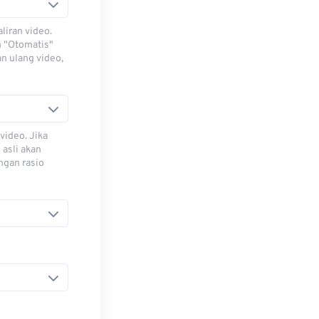
iran video.
h "Otomatis"
n ulang video,
video. Jika
 asli akan
ngan rasio