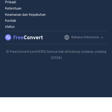
98
98
Pribadi
Ketentuan
99
99
Keamanan dan Kepatuhan
Kontak
status
Bahasa Indonesia
English
Deutsch
© FreeConvert.comVERSI Semua hak dilindungi undang-undang
(2026)
Español
Français
Português
Italiano
Dutch
日本語