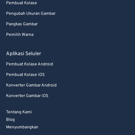
Pembuat Kolase
85
85
Pengubah Ukuran Gambar
86
86
87
87
Pangkas Gambar
88
88
Pemilih Warna
89
89
Aplikasi Seluler
90
90
Pembuat Kolase Android
91
91
Pembuat Kolase iOS
92
92
Konverter Gambar Android
93
93
94
94
Konverter Gambar iOS
95
95
Tentang Kami
96
96
Blog
97
97
Menyumbangkan