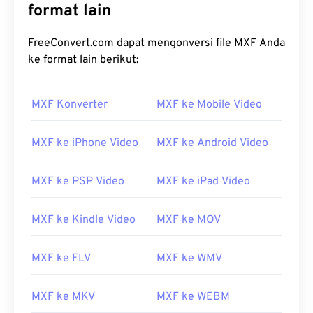
format lain
FreeConvert.com dapat mengonversi file MXF Anda
ke format lain berikut:
MXF Konverter
MXF ke Mobile Video
00
00
00
00
00
00
00
00
MXF ke iPhone Video
MXF ke Android Video
00
00
00
00
00
00
00
00
MXF ke PSP Video
MXF ke iPad Video
01
01
01
01
01
01
01
01
MXF ke Kindle Video
MXF ke MOV
02
02
02
02
02
02
02
02
03
03
03
03
03
03
03
03
MXF ke FLV
MXF ke WMV
04
04
04
04
04
04
04
04
MXF ke MKV
MXF ke WEBM
05
05
05
05
05
05
05
05