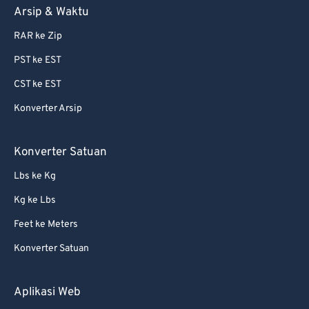
Arsip & Waktu
72
72
73
73
RAR ke Zip
74
74
PST ke EST
75
75
CST ke EST
76
76
Konverter Arsip
77
77
Konverter Satuan
78
78
Lbs ke Kg
79
79
80
80
Kg ke Lbs
81
81
Feet ke Meters
82
82
Konverter Satuan
83
83
Aplikasi Web
84
84