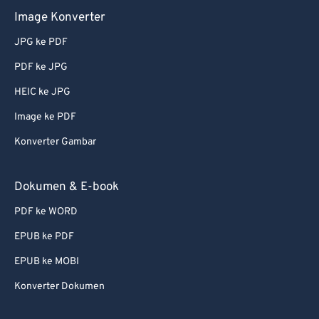
Image Konverter
59
59
59
59
59
59
60
60
JPG ke PDF
61
61
PDF ke JPG
62
62
HEIC ke JPG
63
63
Image ke PDF
64
64
Konverter Gambar
65
65
Dokumen & E-book
66
66
67
67
PDF ke WORD
68
68
EPUB ke PDF
69
69
EPUB ke MOBI
70
70
Konverter Dokumen
71
71