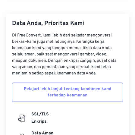
19
19
19
19
19
19
19
19
20
20
20
20
20
20
20
20
Data Anda, Prioritas Kami
21
21
21
21
21
21
21
21
22
22
22
22
22
22
22
22
Di FreeConvert, kami lebih dari sekadar mengonversi
berkas—kami juga melindunginya. Kerangka kerja
23
23
23
23
23
23
23
23
keamanan kami yang tangguh memastikan data Anda
24
24
24
24
24
24
selalu aman, baik saat mengonversi gambar, video,
maupun dokumen. Dengan enkripsi canggih, pusat data
25
25
25
25
25
25
yang aman, dan pemantauan yang cermat, kami telah
menjamin setiap aspek keamanan data Anda.
26
26
26
26
26
26
27
27
27
27
27
27
Pelajari lebih lanjut tentang komitmen kami
28
28
28
28
28
28
terhadap keamanan
29
29
29
29
29
29
SSL/TLS
30
30
30
30
30
30
Enkripsi
31
31
31
31
31
31
Data Aman