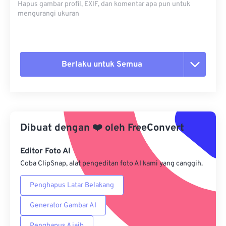
Hapus gambar profil, EXIF, dan komentar apa pun untuk
mengurangi ukuran
Berlaku untuk Semua
Setel ulang semua opsi
Terapkan dari Preset
Dibuat dengan
❤️
oleh
FreeConvert
Simpan sebagai Preset
Editor Foto AI
Coba ClipSnap, alat pengeditan foto AI kami yang canggih.
Penghapus Latar Belakang
Generator Gambar AI
Penghapus Ajaib