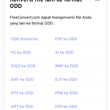
Konversi file lain ke format
informasi tentang gambar yang ditangkap oleh
ODD
sensor kamera, seperti data tentang kamera yang
digunakan untuk mengambil foto dan pengaturan
FreeConvert.com dapat mengonversi file Anda
yang diterapkan saat foto diambil. Berkas NEF
yang lain ke format ODD :
tidak dikompresi dan sering disebut sebagai
negatif digital
.
ODD Konverter
PDF ke ODD
Bagaimana cara membuka berkas
NEF?
PS ke ODD
AI ke ODD
Berkas NEF harus ditransfer dari kamera Nikon ke
SVGZ ke ODD
WMF ke ODD
komputer untuk dilihat dan diedit. Karena NEF
merupakan hak milik Nikon, program terbaik untuk
EMF ke ODD
DJV ke ODD
membuka dan mengedit NEF adalah
Capture NX2
milik Nikon
atau perangkat lunak pasca-
pemrosesan seperti
Adobe Lightroom
.
EPS ke ODD
PPM ke ODD
ART ke ODD
DPX ke ODD
Mengonversi berkas NEF ke format non-eksklusif