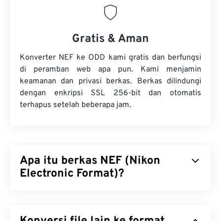
Gratis & Aman
Konverter NEF ke ODD kami gratis dan berfungsi
di peramban web apa pun. Kami menjamin
keamanan dan privasi berkas. Berkas dilindungi
dengan enkripsi SSL 256-bit dan otomatis
terhapus setelah beberapa jam.
Apa itu berkas NEF (Nikon
Electronic Format)?
Nikon Electronic Format (NEF) adalah format
berkas khusus untuk kamera Nikon. Format
berkas
ini berformat RAW
, yang berarti memuat semua