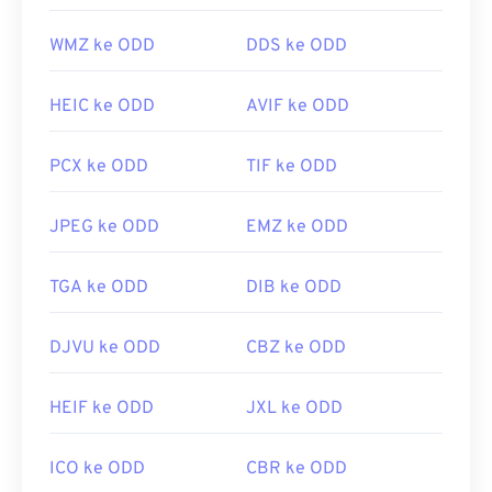
semudah membukanya di aplikasi penampil
WMZ ke ODD
DDS ke ODD
gambar dan menyimpannya sebagai TIFF, JPG,
PNG, GIF, PSD, atau format populer lainnya. Jika
Anda tidak memiliki akses ke program yang dapat
HEIC ke ODD
AVIF ke ODD
membuka berkas NEF, kami sarankan untuk
mengonversinya melalui alat
NEF ke JPG
kami.
PCX ke ODD
TIF ke ODD
Namun, berkas NEF memang dirancang untuk
diproses pascaproses terlebih dahulu sebelum
JPEG ke ODD
EMZ ke ODD
dikonversi ke JPG.
TGA ke ODD
DIB ke ODD
Dikembangkan oleh:
Nikon, Inc.
Rilis Awal:
2002
DJVU ke ODD
CBZ ke ODD
Tautan yang berguna:
HEIF ke ODD
JXL ke ODD
https://www.nikonusa.com/id/pelajari-dan-
jelajahi/a/produk-dan-inovasi/nikon-format-elektronik-
ICO ke ODD
CBR ke ODD
nef.html