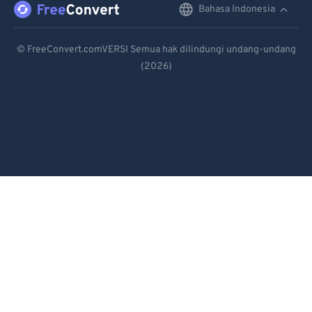
Bahasa Indonesia
English
Deutsch
© FreeConvert.comVERSI Semua hak dilindungi undang-undang
(2026)
Español
Français
Português
Italiano
Dutch
日本語
简体中文
繁體中文
한국어