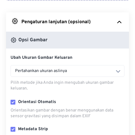
Dari Google Drive
Pengaturan lanjutan (opsional)
Dari OneDrive
Opsi Gambar
Dari Url
Ubah Ukuran Gambar Keluaran
Pertahankan ukuran aslinya
Pilih metode jika Anda ingin mengubah ukuran gambar
keluaran.
Orientasi Otomatis
Orientasikan gambar dengan benar menggunakan data
sensor gravitasi yang disimpan dalam EXIF
Metadata Strip