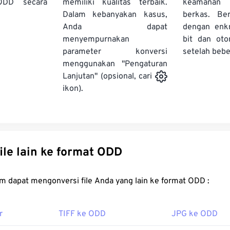
ODD secara
memiliki kualitas terbaik.
keamanan 
Dalam kebanyakan kasus,
berkas. Ber
Anda dapat
dengan enk
menyempurnakan
bit dan oto
parameter konversi
setelah bebe
menggunakan "Pengaturan
Lanjutan" (opsional, cari
ikon).
Konversi file lain ke format ODD
FreeConvert.com dapat mengonversi file Anda yang lain ke format ODD :
r
TIFF ke ODD
JPG ke ODD