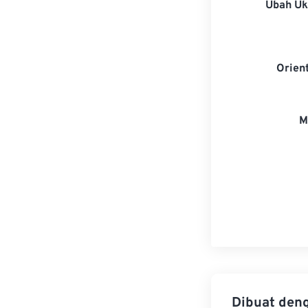
Ubah U
Orien
M
Dibuat den