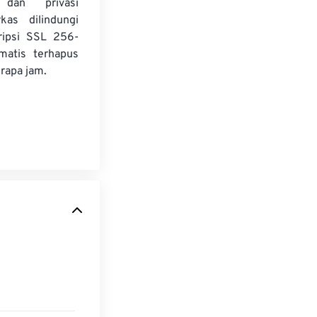
dan privasi
kas dilindungi
ripsi SSL 256-
matis terhapus
rapa jam.