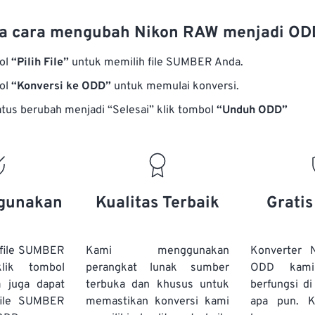
a cara mengubah Nikon RAW menjadi OD
bol
“Pilih File”
untuk memilih file SUMBER Anda.
bol
“Konversi ke ODD”
untuk memulai konversi.
atus berubah menjadi “Selesai” klik tombol
“Unduh ODD”
gunakan
Kualitas Terbaik
Grati
file SUMBER
Kami menggunakan
Konverter
lik tombol
perangkat lunak sumber
ODD kami
a juga dapat
terbuka dan khusus untuk
berfungsi d
file SUMBER
memastikan konversi kami
apa pun. 