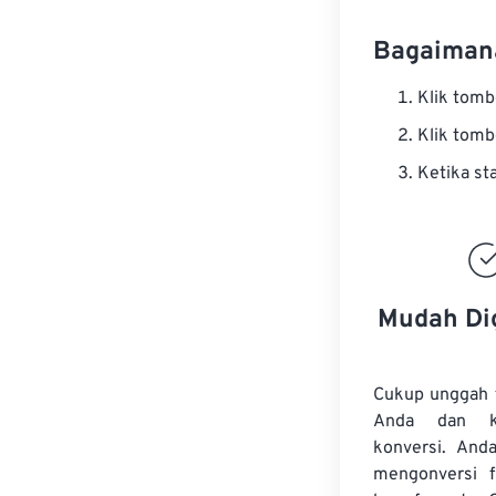
Bagaiman
Klik tom
Klik tom
Ketika st
Mudah Di
Cukup unggah 
Anda dan k
konversi. And
mengonversi