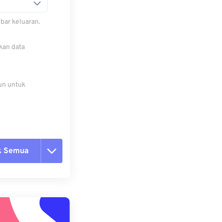
bar keluaran.
kan data
un untuk
k Semua
ang semua opsi
 dari Preset