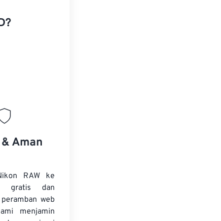
D?
s & Aman
 Nikon RAW ke
 gratis dan
i peramban web
Kami menjamin