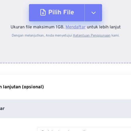
Pilih File
Ukuran file maksimum 1GB.
Mendaftar
untuk lebih lanjut
Dari Perangkat
Dengan melanjutkan, Anda menyetujui
Ketentuan Penggunaan
kami.
Dari Dropbox
Dari Google Drive
 lanjutan (opsional)
Dari OneDrive
ar
Dari Url