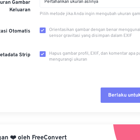
Pertahankan ukuran aslinya
kuran Gambar
Keluaran
Pilih metode jika Anda ingin mengubah ukuran gam
Orientasikan gambar dengan benar mengguna
tasi Otomatis
sensor gravitasi yang disimpan dalam EXIF
Hapus gambar profil, EXIF, dan komentar apa p
etadata Strip
mengurangi ukuran
Berlaku untu
Setel ul
Terapkan
gan
❤️
oleh
FreeConvert