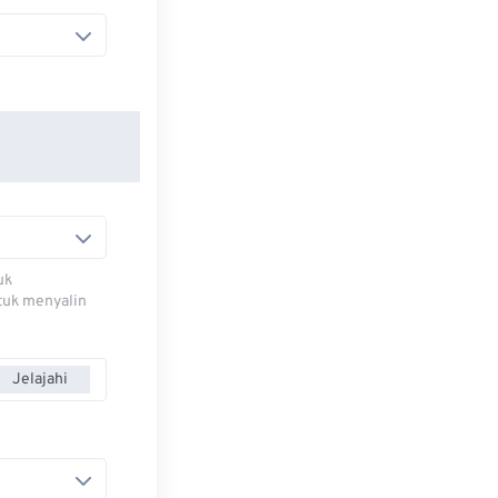
uk
ntuk menyalin
Jelajahi