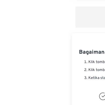
Bagaiman
Klik tom
Klik tom
Ketika st