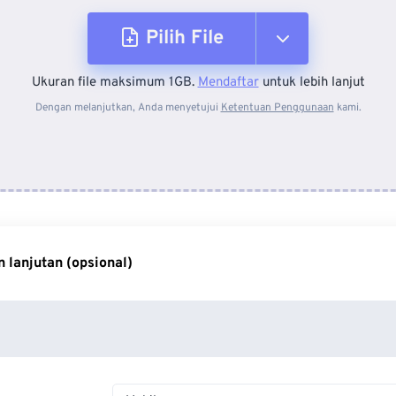
Pilih File
Ukuran file maksimum 1GB.
Mendaftar
untuk lebih lanjut
Dari Perangkat
Dengan melanjutkan, Anda menyetujui
Ketentuan Penggunaan
kami.
Dari Dropbox
Dari Google Drive
 lanjutan (opsional)
Dari OneDrive
Dari Url