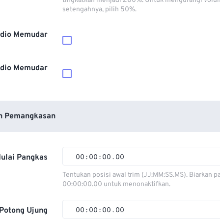
tingkatkan menjadi 200%. Untuk mengurangi volu
setengahnya, pilih 50%.
dio Memudar
dio Memudar
n Pemangkasan
ulai Pangkas
00
:
00
:
00
.
00
00
00
00
00
Tentukan posisi awal trim (JJ:MM:SS.MS). Biarkan p
00:00:00.00 untuk menonaktifkan.
01
01
01
01
02
02
02
02
Potong Ujung
00
:
00
:
00
.
00