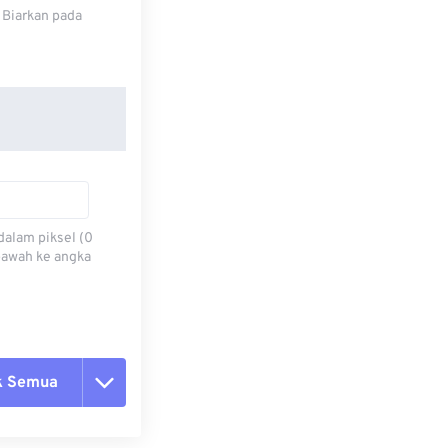
 Biarkan pada
dalam piksel (0
 bawah ke angka
k Semua
ang semua opsi
 dari Preset