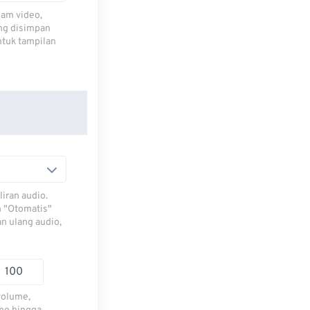
lam video,
ng disimpan
ntuk tampilan
iran audio.
h "Otomatis"
n ulang audio,
volume,