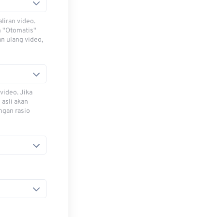
iran video.
h "Otomatis"
n ulang video,
video. Jika
 asli akan
ngan rasio