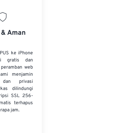
s & Aman
OPUS ke iPhone
i gratis dan
i peramban web
Kami menjamin
dan privasi
kas dilindungi
ripsi SSL 256-
matis terhapus
rapa jam.