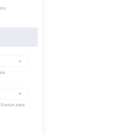
udio
ada
 Biarkan pada