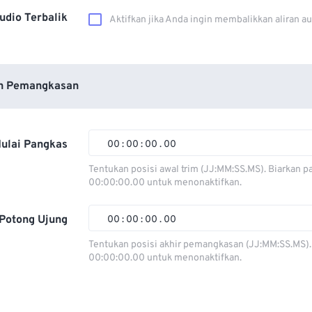
udio Terbalik
Aktifkan jika Anda ingin membalikkan aliran a
n Pemangkasan
ulai Pangkas
00
:
00
:
00
.
00
Tentukan posisi awal trim (JJ:MM:SS.MS). Biarkan p
00:00:00.00 untuk menonaktifkan.
00
00
00
00
01
01
01
01
Potong Ujung
00
:
00
:
00
.
00
02
02
02
02
Tentukan posisi akhir pemangkasan (JJ:MM:SS.MS).
00:00:00.00 untuk menonaktifkan.
03
03
03
03
00
00
00
00
04
04
04
04
01
01
01
01