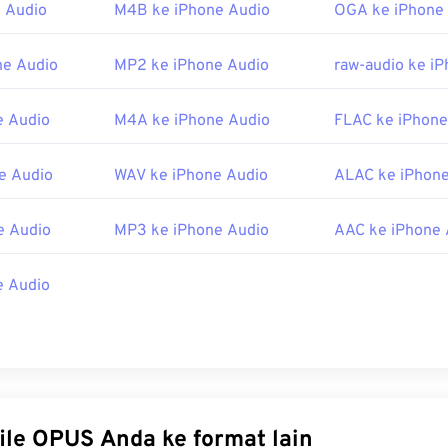
 Audio
M4B ke iPhone Audio
OGA ke iPhone
45
45
45
42
42
42
46
46
46
43
43
43
ne Audio
MP2 ke iPhone Audio
raw-audio ke i
47
47
47
44
44
44
48
48
48
e Audio
M4A ke iPhone Audio
FLAC ke iPhone
45
45
45
49
49
49
46
46
46
e Audio
WAV ke iPhone Audio
ALAC ke iPhone
50
50
50
47
47
47
51
51
51
48
48
48
e Audio
MP3 ke iPhone Audio
AAC ke iPhone 
52
52
52
49
49
49
e Audio
53
53
53
50
50
50
54
54
54
51
51
51
55
55
55
52
52
52
56
56
56
53
53
53
57
57
57
54
54
54
Konversi file OPUS Anda ke format lain