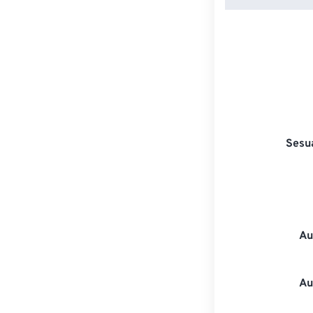
Sesu
Au
Au