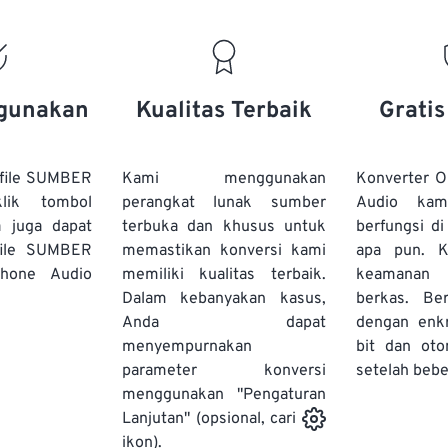
15
15
15
15
19
19
19
19
16
16
16
16
20
20
20
20
17
17
17
17
21
21
21
21
18
18
18
18
gunakan
Kualitas Terbaik
Grati
22
22
22
22
19
19
19
19
23
23
23
23
20
20
20
20
file SUMBER
Kami menggunakan
Konverter 
24
24
24
lik tombol
perangkat lunak sumber
Audio kam
21
21
21
21
a juga dapat
terbuka dan khusus untuk
berfungsi d
25
25
25
22
22
22
22
file SUMBER
memastikan konversi kami
apa pun. 
26
26
26
hone Audio
memiliki kualitas terbaik.
23
23
23
23
keamanan 
Dalam kebanyakan kasus,
berkas. Ber
27
27
27
24
24
24
Anda dapat
dengan enk
28
28
28
25
25
25
menyempurnakan
bit dan oto
parameter konversi
29
29
29
setelah bebe
26
26
26
menggunakan "Pengaturan
30
30
30
27
27
27
Lanjutan" (opsional, cari
31
31
31
ikon).
28
28
28