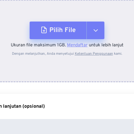
Pilih File
Ukuran file maksimum 1GB.
Mendaftar
untuk lebih lanjut
Dari Perangkat
Dengan melanjutkan, Anda menyetujui
Ketentuan Penggunaan
kami.
Dari Dropbox
Dari Google Drive
 lanjutan (opsional)
Dari OneDrive
Dari Url