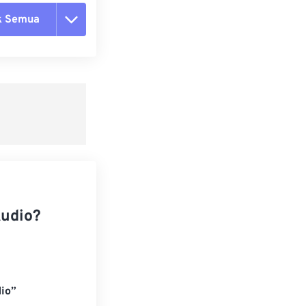
k Semua
ang semua opsi
 dari Preset
ebagai Preset
udio?
io”