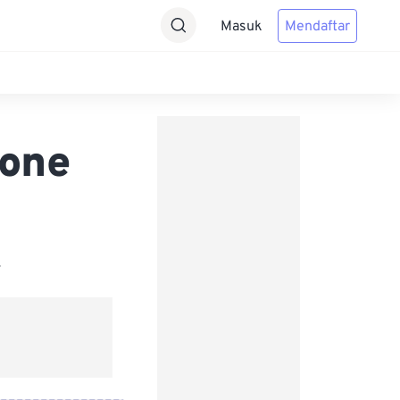
Masuk
Mendaftar
hone
.