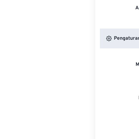
A
Pengatura
M