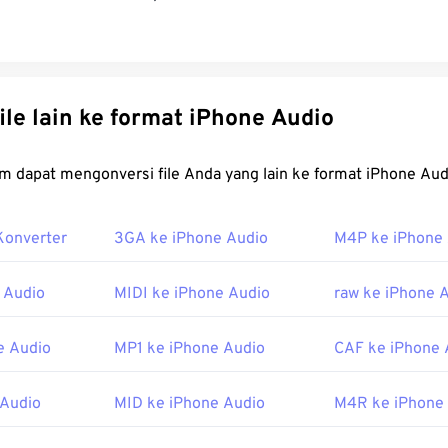
32
32
32
29
29
29
33
33
33
30
30
30
34
34
34
31
31
31
Konversi file lain ke format iPhone Audio
35
35
35
32
32
32
36
36
36
33
33
33
FreeConvert.com dapat mengonversi file Anda yang lain ke form
37
37
37
34
34
34
38
38
38
35
35
35
Konverter
3GA ke iPhone Audio
M4P ke iPhone
39
39
39
36
36
36
 Audio
MIDI ke iPhone Audio
raw ke iPhone 
40
40
40
37
37
37
41
41
41
38
38
38
e Audio
MP1 ke iPhone Audio
CAF ke iPhone 
42
42
42
39
39
39
43
43
43
 Audio
MID ke iPhone Audio
M4R ke iPhone
40
40
40
44
44
44
41
41
41