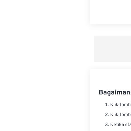
Bagaiman
Klik tom
Klik tom
Ketika st