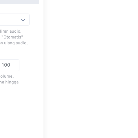
iran audio.
h "Otomatis"
n ulang audio,
volume,
me hingga