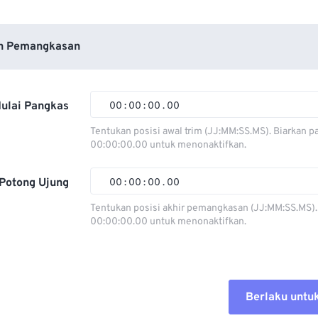
n Pemangkasan
ulai Pangkas
00
:
00
:
00
.
00
Tentukan posisi awal trim (JJ:MM:SS.MS). Biarkan p
00:00:00.00 untuk menonaktifkan.
00
00
00
00
01
01
01
01
Potong Ujung
00
:
00
:
00
.
00
02
02
02
02
Tentukan posisi akhir pemangkasan (JJ:MM:SS.MS).
00:00:00.00 untuk menonaktifkan.
03
03
03
03
00
00
00
00
04
04
04
04
01
01
01
01
05
05
05
05
02
02
02
02
Berlaku untu
06
06
06
06
03
03
03
03