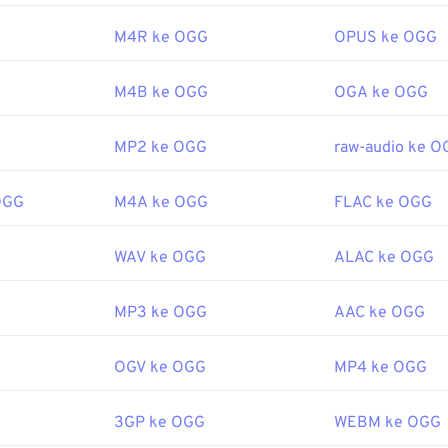
43
43
43
oleh:
Yayasan Xiph.Org
47
47
47
44
44
44
M4R ke OGG
OPUS ke OGG
0
48
48
48
45
45
45
erguna:
M4B ke OGG
OGA ke OGG
49
49
49
46
46
46
ipedia.org/wiki/Ogg
50
50
50
47
47
47
MP2 ke OGG
raw-audio ke O
g/vorbis/
51
51
51
48
48
48
52
52
52
OGG
M4A ke OGG
FLAC ke OGG
49
49
49
53
53
53
50
50
50
WAV ke OGG
ALAC ke OGG
54
54
54
51
51
51
55
55
55
52
52
52
MP3 ke OGG
AAC ke OGG
56
56
56
53
53
53
OGV ke OGG
MP4 ke OGG
57
57
57
54
54
54
58
58
58
55
55
55
3GP ke OGG
WEBM ke OGG
59
59
59
56
56
56