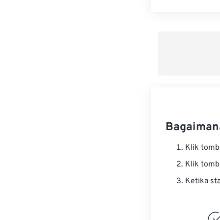
Bagaiman
Klik tom
Klik tom
Ketika st