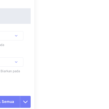
ada
 Biarkan pada
k Semua