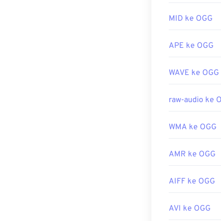
Dikembangkan 
MID ke OGG
Rilis Awal:
200
Tautan yang b
APE ke OGG
https://en.wik
WAVE ke OGG
https://xiph.or
raw-audio ke 
WMA ke OGG
AMR ke OGG
AIFF ke OGG
AVI ke OGG