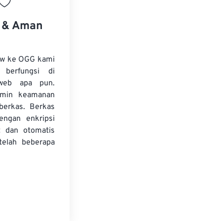
s & Aman
aw ke OGG kami
 berfungsi di
web apa pun.
amin keamanan
 berkas. Berkas
dengan enkripsi
t dan otomatis
telah beberapa