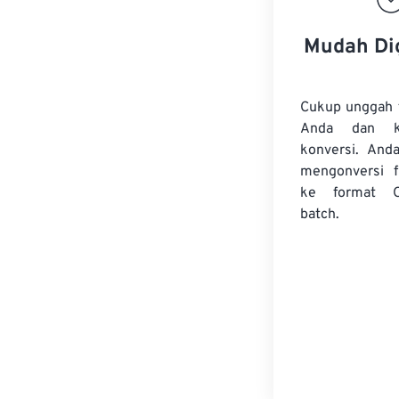
Mudah Di
Cukup unggah 
Anda dan k
konversi. And
mengonversi
ke format 
batch.