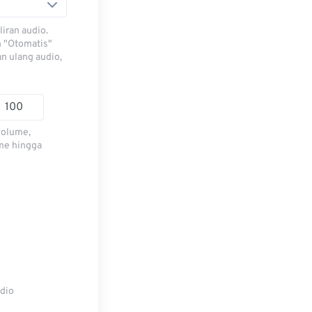
iran audio.
h "Otomatis"
n ulang audio,
volume,
me hingga
udio