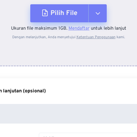
Pilih File
Ukuran file maksimum 1GB.
Mendaftar
untuk lebih lanjut
Dari Perangkat
Dengan melanjutkan, Anda menyetujui
Ketentuan Penggunaan
kami.
Dari Dropbox
Dari Google Drive
 lanjutan (opsional)
Dari OneDrive
Dari Url