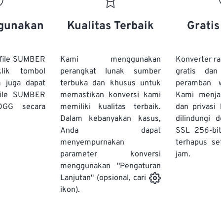
20
20
20
20
17
17
17
17
21
21
21
21
18
18
18
18
gunakan
Kualitas Terbaik
Grati
22
22
22
22
19
19
19
19
23
23
23
23
20
20
20
20
file SUMBER
Kami menggunakan
Konverter r
24
24
24
lik tombol
perangkat lunak sumber
gratis dan
21
21
21
21
a juga dapat
terbuka dan khusus untuk
peramban 
25
25
25
22
22
22
22
file SUMBER
memastikan konversi kami
Kami menj
26
26
26
OGG secara
memiliki kualitas terbaik.
23
23
23
23
dan privasi
Dalam kebanyakan kasus,
dilindungi 
27
27
27
24
24
24
Anda dapat
SSL 256-bi
28
28
28
25
25
25
menyempurnakan
terhapus se
parameter konversi
29
29
29
jam.
26
26
26
menggunakan "Pengaturan
30
30
30
27
27
27
Lanjutan" (opsional, cari
31
31
31
ikon).
28
28
28
32
32
32
29
29
29