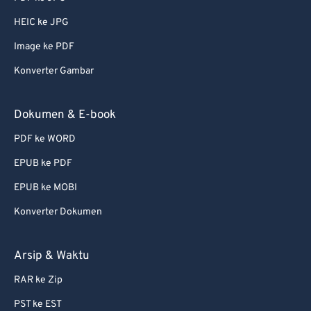
51
51
51
51
51
51
HEIC ke JPG
52
52
52
52
52
52
Image ke PDF
53
53
53
53
53
53
Konverter Gambar
54
54
54
54
54
54
55
55
55
55
55
55
Dokumen & E-book
56
56
56
56
56
56
PDF ke WORD
57
57
57
57
57
57
EPUB ke PDF
58
58
58
58
58
58
EPUB ke MOBI
59
59
59
59
59
59
Konverter Dokumen
60
60
61
61
Arsip & Waktu
62
62
RAR ke Zip
63
63
PST ke EST