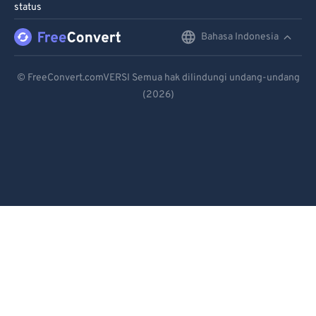
status
91
91
Bahasa Indonesia
English
92
92
Deutsch
93
93
© FreeConvert.comVERSI Semua hak dilindungi undang-undang
94
94
(2026)
Español
95
95
Français
96
96
Português
97
97
Italiano
98
98
99
99
Dutch
日本語
简体中文
繁體中文