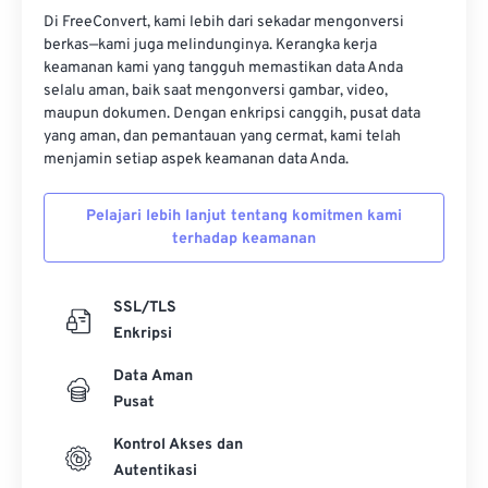
Di FreeConvert, kami lebih dari sekadar mengonversi
12
12
12
12
12
12
12
12
berkas—kami juga melindunginya. Kerangka kerja
keamanan kami yang tangguh memastikan data Anda
13
13
13
13
13
13
13
13
selalu aman, baik saat mengonversi gambar, video,
14
14
14
14
14
14
14
14
maupun dokumen. Dengan enkripsi canggih, pusat data
yang aman, dan pemantauan yang cermat, kami telah
15
15
15
15
15
15
15
15
menjamin setiap aspek keamanan data Anda.
16
16
16
16
16
16
16
16
Pelajari lebih lanjut tentang komitmen kami
17
17
17
17
17
17
17
17
terhadap keamanan
18
18
18
18
18
18
18
18
19
19
19
19
19
19
19
19
SSL/TLS
20
20
20
20
20
20
20
20
Enkripsi
21
21
21
21
21
21
21
21
Data Aman
22
22
22
22
22
22
22
22
Pusat
23
23
23
23
23
23
23
23
Kontrol Akses dan
Autentikasi
24
24
24
24
24
24