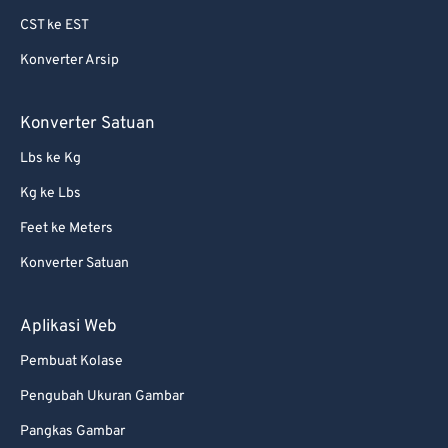
64
64
CST ke EST
65
65
Konverter Arsip
66
66
67
67
Konverter Satuan
68
68
Lbs ke Kg
69
69
Kg ke Lbs
70
70
Feet ke Meters
71
71
Konverter Satuan
72
72
73
73
Aplikasi Web
74
74
Pembuat Kolase
75
75
Pengubah Ukuran Gambar
76
76
Pangkas Gambar