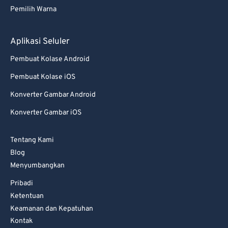
77
77
Pemilih Warna
78
78
79
79
Aplikasi Seluler
80
80
Pembuat Kolase Android
81
81
Pembuat Kolase iOS
82
82
Konverter Gambar Android
83
83
Konverter Gambar iOS
84
84
85
85
Tentang Kami
Blog
86
86
Menyumbangkan
87
87
Pribadi
88
88
Ketentuan
89
89
Keamanan dan Kepatuhan
Kontak
90
90