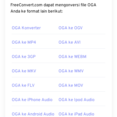
FreeConvert.com dapat mengonversi file OGA
Anda ke format lain berikut:
OGA Konverter
OGA ke OGV
OGA ke MP4
OGA ke AVI
OGA ke 3GP
OGA ke WEBM
OGA ke MKV
OGA ke WMV
OGA ke FLV
OGA ke MOV
OGA ke iPhone Audio
OGA ke Ipod Audio
OGA ke Android Audio
OGA ke iPad Audio
00
00
00
00
00
00
00
00